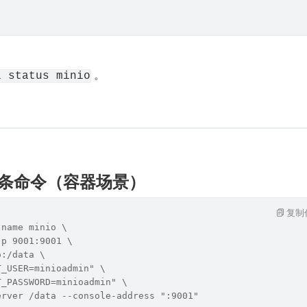
 。
l status minio
er 一条命令（容器场景）
复制
-name minio \
-p 9001:9001 \
o:/data \
T_USER=minioadmin" \
T_PASSWORD=minioadmin" \
erver /data --console-address ":9001"