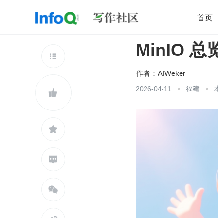
首页
MinIO
移动开发
Java
开源
架构
O

前端
AI
大数据
团队管理
作者：
AIWeker
查看更多
2026-04-11
福建




