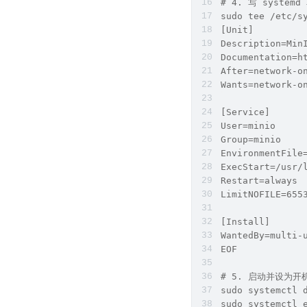
# 4. 写 system
sudo tee /etc/s
[Unit]
Description=Min
Documentation=h
After=network-o
Wants=network-o
[Service]
User=minio
Group=minio
EnvironmentFile
ExecStart=/usr/
Restart=always
LimitNOFILE=655
[Install]
WantedBy=multi-
EOF
# 5. 启动并设为开
sudo systemctl 
sudo systemctl 