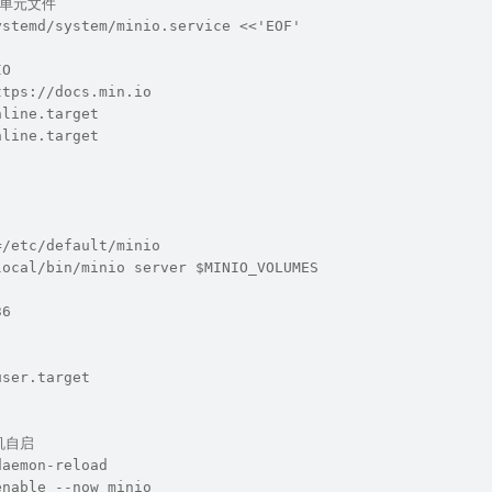
d 单元文件
ystemd/system/minio.service <<'EOF'
IO
ttps://docs.min.io
nline.target
nline.target
=/etc/default/minio
local/bin/minio server $MINIO_VOLUMES
36
user.target
机自启
daemon-reload
enable --now minio