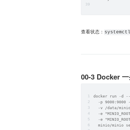
查看状态：
systemct
00-3 Dock
docker run -d -
  -p 9000:9000 
  -v /data/mini
  -e "MINIO_ROO
  -e "MINIO_ROO
  minio/minio s