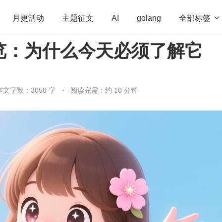
全部标签

月更活动
主题征文
AI
golang
 总览：为什么今天必须了解它
penHarmony
算法
学习方法
Web3.0
高
程序员
运维
深度思考
低代码
redis
本文字数：3050 字
阅读完需：约 10 分钟