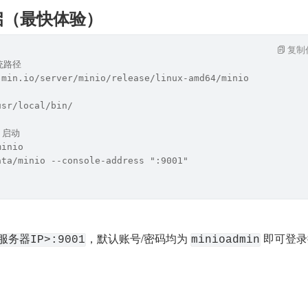
直启（最快体验）
复制
统路径
.min.io/server/minio/release/linux-amd64/minio
usr/local/bin/
 启动
minio
ata/minio --console-address ":9001"
，默认账号/密码均为 
 即可登
<服务器IP>:9001
minioadmin