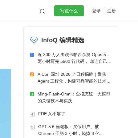
登录
注册

写点什么
效工作
数据库
Python
音视频
InfoQ 编辑精选
golang
微服务架构
flutter
近 300 万人围观卡帕西亲测 Opus 5：
1
两小时写完 5500 行代码， 却连自己写
的游戏都玩不了
AICon 深圳 2026 全日程揭晓｜聚焦
2
Agent 工程化，构建可靠智能的技术路
径
Ming-Flash-Omni：全模态统一大模型
3
的关键技术与实践
FDE 又不够了
4
GPT-5.6 当老板：买假用户、被
5
Chrome 干崩 3 小时，烧掉 3 亿