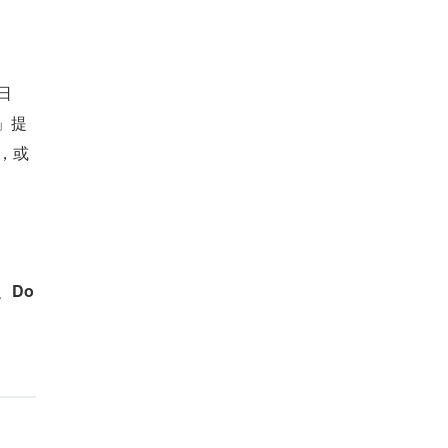
日
」提
s，或
、
Do