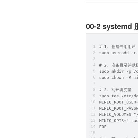
00-2 syste
# 1. 创建专用用户
sudo useradd -r
# 2. 准备目录并赋
sudo mkdir -p /
sudo chown -R m
# 3. 写环境变量
sudo tee /etc/d
MINIO_ROOT_USER
MINIO_ROOT_PASS
MINIO_VOLUMES="
MINIO_OPTS="--a
EOF