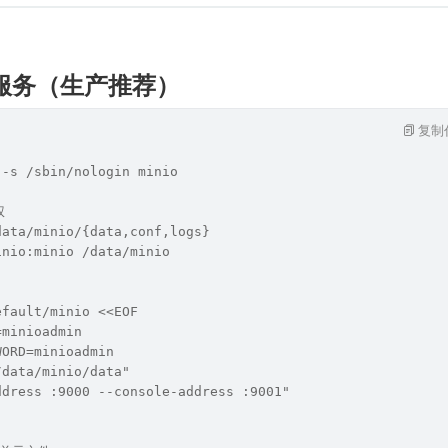
md 服务（生产推荐）
复制
 -s /sbin/nologin minio
权
data/minio/{data,conf,logs}
inio:minio /data/minio
efault/minio <<EOF
=minioadmin
WORD=minioadmin
/data/minio/data"
ddress :9000 --console-address :9001"