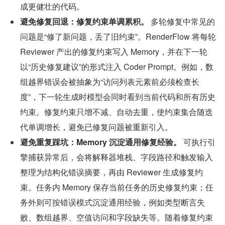
成更健壮的代码。
避免修复回退：修复约束单调累积。
 多轮修复中常见的
问题是“修了新问题，丢了旧约束”。RenderFlow 将每轮 
Reviewer 产出的修复约束写入 Memory，并在下一轮
以“历史修复建议”的形式注入 Coder Prompt。例如，数
组越界错误会被抽象为“访问列表元素前必须检查长
度”，下一轮生成时模型会同时看到当前代码和所有历史
约束。修复约束只增不减、自动去重，使约束集合随迭
代单调增长，避免已修复问题被重新引入。
避免重复踩坑：Memory 沉淀通用修复经验。
 可执行引
擎捕获异常后，会将解释器堆栈、字段路径和触发输入
整理为结构化错误摘要，再由 Reviewer 生成修复约
束。任务内 Memory 保存当前任务的历史修复约束；任
务外则可按错误模式沉淀通用经验，例如类型断言失
败、数组越界、空值访问和字段缺失等。随着修复约束