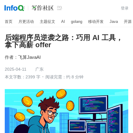

登录
首页
月更活动
主题征文
AI
golang
移动开发
Java
开源
后端程序员逆袭之路：巧用 AI 工具，
拿下高薪 offer
作者：
飞算JavaAI
2025-04-11
广东
本文字数：2399 字
阅读完需：约 8 分钟