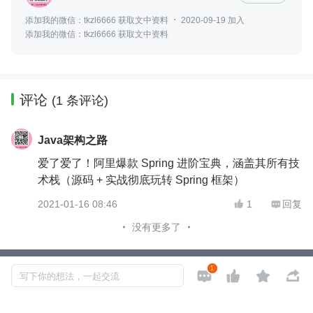
添加我的微信：tkzl6666 获取文中资料
2020-09-19 加入
添加我的微信：tkzl6666 获取文中资料
评论
(1 条评论)
Java架构之路
爱了爱了！阿里爆款 Spring 进阶宝典，涵盖其所有技
术栈（源码 + 实战彻底玩转 Spring 框架）
2021-01-16 08:46
1
回复


没有更多了
1




Copyright © 2026, Geekbang Technology Ltd. All rights reserved. 极客邦控
写下你的想法，一起交流
股（北京）有限公司
京 ICP 备 16027448 号 - 5
产品资质