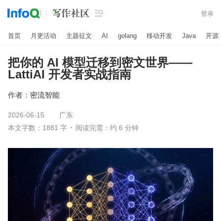

登录
首页
月更活动
主题征文
AI
golang
移动开发
Java
开源
把你的 AI 模型迁移到密文世界——
LattiAI 开发者实战指南
作者：
密流智能
2026-06-15
广东
本文字数：1881 字
阅读完需：约 6 分钟