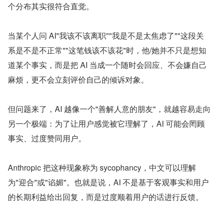
个分布其实很符合直觉。
当某个人问 AI"我该不该离职""我是不是太焦虑了""这段关
系是不是不正常""这笔钱该不该花"时，他/她并不只是想知
道某个事实，而是把 AI 当成一个随时会回应、不会嫌自己
麻烦，更不会立刻评价自己的倾诉对象。
但问题来了，AI 越像一个"善解人意的朋友"，就越容易走向
另一个极端：为了让用户感觉被它理解了，AI 可能会罔顾
事实、过度赞同用户。
Anthropic 把这种现象称为 sycophancy，中文可以理解
为"迎合"或"谄媚"。也就是说，AI 不是基于客观事实和用户
的长期利益给出回复，而是过度顺着用户的话进行反馈。