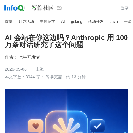

登录
首页
月更活动
主题征文
AI
golang
移动开发
Java
开源
AI 会站在你这边吗？Anthropic 用 100
万条对话研究了这个问题
作者：
七牛开发者
2026-05-06
上海
本文字数：3944 字
阅读完需：约 13 分钟