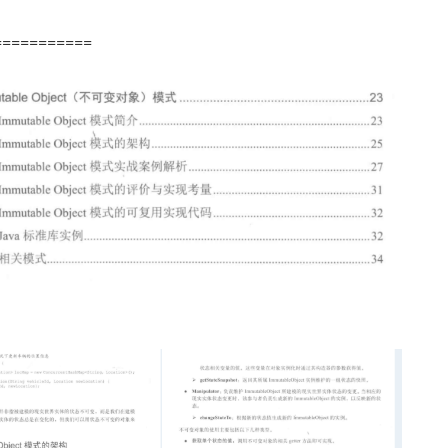
===========