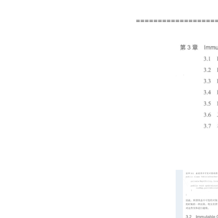
==================