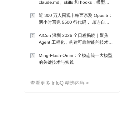
claude.md、skills 和 hooks，模型自
己会想办法
近 300 万人围观卡帕西亲测 Opus 5：
6
两小时写完 5500 行代码， 却连自己
写的游戏都玩不了
AICon 深圳 2026 全日程揭晓｜聚焦
7
Agent 工程化，构建可靠智能的技术路
径
Ming-Flash-Omni：全模态统一大模型
8
的关键技术与实践
查看更多 InfoQ 精选内容 >