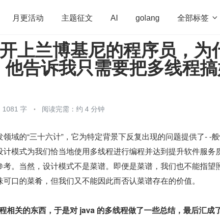
全部标签

月更活动
主题征文
AI
golang
 岁开上兰博基尼的程序员，为
penHarmony
算法
学习方法
Web3.0
高
，他告诉我只需要把多线程搞
程序员
运维
深度思考
低代码
redis
1081 字
阅读完需：约 4 分钟
领域的“三十六计”，它为特定背景下反复出现的问题提供了- -
设计模式为我们恰当地使用多线程进行编程并达到提升软件服务
参考。当然，设计模式不是菜谱。即便是菜谱，我们也不能指望
味可口的菜肴，但我们又不能因此而否认菜谱存在的价值。
多线程相关的东西，于是对 java 的多线程做了一些总结，最后汇成