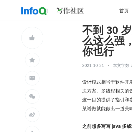
首页
不到 30
移动开发
Java
开源
架构
O

么这么强
前端
AI
大数据
团队管理
你也行
查看更多


2021-10-31
本文字数：

设计模式相当于软件开发
决方案。多线程相关的

这一目的提供了指引和
菜谱做就能做出一道美

之前想多写写 java 