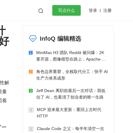
登录
注册

写点什么
什
效工作
数据库
Python
音视频
好
InfoQ 编辑精选
golang
微服务架构
flutter
MiniMax H3 团队 Reddit 被问爆：2K
1
要开源，图像模型在路上，Apache-2.0
也在考虑了
角色边界重塑，全栈取代分工：快手 AI
2
生产力体系成形
般性解
质量
Jeff Dean 离职前最后一次对话：我低
3
估了 AI，也看清了创业者的唯一生路
照着
MCP 迎来最大更新：重回上古时代
4
HTTP
了一
Claude Code 之父：每半年清空一次
5