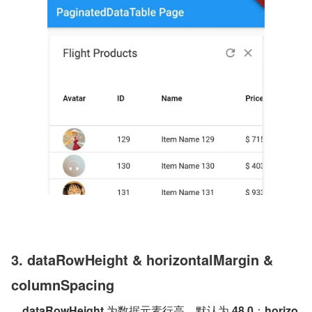
3. dataRowHeight & horizontalMargin & 
columnSpacing
dataRowHeight
 为数据元素行高，默认为 
48.0
；
horizo