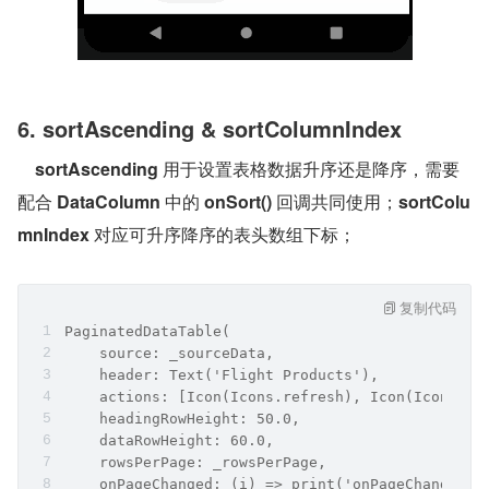
6. sortAscending & sortColumnIndex
sortAscending
 用于设置表格数据升序还是降序，需要
配合 
DataColumn
 中的 
onSort()
 回调共同使用；
sortColu
mnIndex
 对应可升序降序的表头数组下标；
复制代码
PaginatedDataTable(
    source: _sourceData,
    header: Text('Flight Products'),
    actions: [Icon(Icons.refresh), Icon(Icons.cl
    headingRowHeight: 50.0,
    dataRowHeight: 60.0,
    rowsPerPage: _rowsPerPage,
    onPageChanged: (i) => print('onPageChanged -