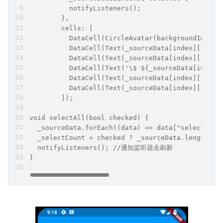
          notifyListeners();
        },
        cells: [
          DataCell(CircleAvatar(backgroundImage:
          DataCell(Text(_sourceData[index]['id']
          DataCell(Text(_sourceData[index]['name
          DataCell(Text('\$ ${_sourceData[index]
          DataCell(Text(_sourceData[index]['no.'
          DataCell(Text(_sourceData[index]['addr
        ]);
void selectAll(bool checked) {
  _sourceData.forEach((data) => data["selected"]
  _selectCount = checked ? _sourceData.length : 
  notifyListeners(); //通知监听器去刷新
}