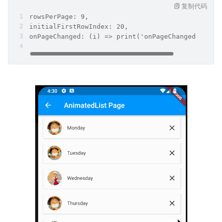
复制代码
rowsPerPage: 9,
initialFirstRowIndex: 20,
onPageChanged: (i) => print('onPageChanged -> $i