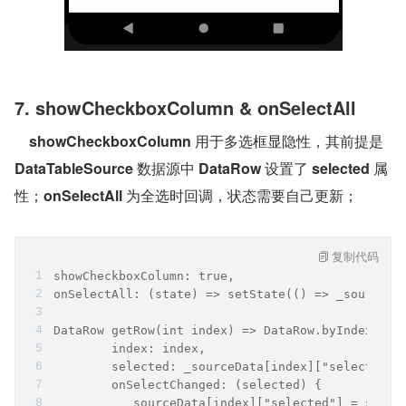
7. showCheckboxColumn & onSelectAll
showCheckboxColumn
 用于多选框显隐性，其前提是 
DataTableSource
 数据源中 
DataRow
 设置了 
selected
 属
性；
onSelectAll
 为全选时回调，状态需要自己更新；
复制代码
showCheckboxColumn: true,
onSelectAll: (state) => setState(() => _sourceDa
DataRow getRow(int index) => DataRow.byIndex(
        index: index,
        selected: _sourceData[index]["selected"]
        onSelectChanged: (selected) {
          _sourceData[index]["selected"] = selec