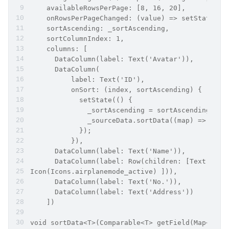
    availableRowsPerPage: [8, 16, 20],
    onRowsPerPageChanged: (value) => setState(()
    sortAscending: _sortAscending,
    sortColumnIndex: 1,
    columns: [
      DataColumn(label: Text('Avatar')),
      DataColumn(
          label: Text('ID'),
          onSort: (index, sortAscending) {
            setState(() {
              _sortAscending = sortAscending;
              _sourceData.sortData((map) => map[
            });
          }),
      DataColumn(label: Text('Name')),
      DataColumn(label: Row(children: [Text('Pri
Icon(Icons.airplanemode_active) ])),
      DataColumn(label: Text('No.')),
      DataColumn(label: Text('Address'))
    ])
void sortData<T>(Comparable<T> getField(Map<Stri