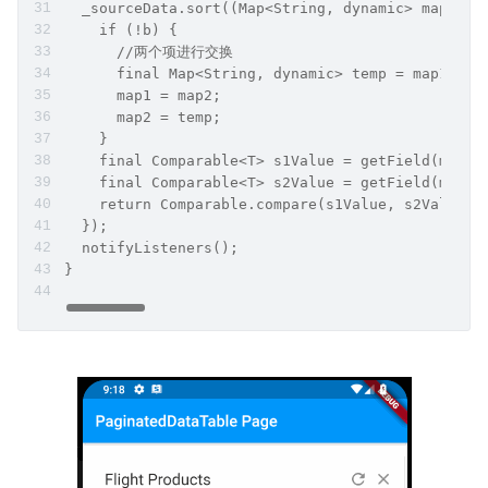
  _sourceData.sort((Map<String, dynamic> map1, M
    if (!b) {
      //两个项进行交换
      final Map<String, dynamic> temp = map1;
      map1 = map2;
      map2 = temp;
    }
    final Comparable<T> s1Value = getField(map1)
    final Comparable<T> s2Value = getField(map2)
    return Comparable.compare(s1Value, s2Value);
  });
  notifyListeners();
}