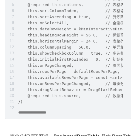
    @required this.columns,         // 表格表头
    this.sortColumnIndex,           // 表格索引
    this.sortAscending = true,      // 升序降序
    this.onSelectAll,               // 全选回调
    this.dataRowHeight = kMinInteractiveDimens
    this.headingRowHeight = 56.0,   // 标题高度
    this.horizontalMargin = 24.0,   // 表格外边距
    this.columnSpacing = 56.0,      // 单元格间距
    this.showCheckboxColumn = true, // 多选框显隐
    this.initialFirstRowIndex = 0,  // 初始化起始
    this.onPageChanged,             // 页面切换回
    this.rowsPerPage = defaultRowsPerPage,   
    this.availableRowsPerPage = const <int>[def
    this.onRowsPerPageChanged,      // 每页数据
    this.dragStartBehavior = DragStartBehavior.s
    @required this.source,          // 数据来源
})