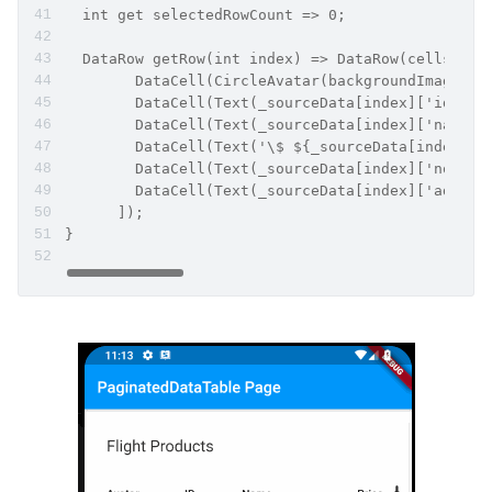
  int get selectedRowCount => 0;
  DataRow getRow(int index) => DataRow(cells: [
        DataCell(CircleAvatar(backgroundImage: A
        DataCell(Text(_sourceData[index]['id'].t
        DataCell(Text(_sourceData[index]['name']
        DataCell(Text('\$ ${_sourceData[index]['
        DataCell(Text(_sourceData[index]['no.'].
        DataCell(Text(_sourceData[index]['addres
      ]);
}