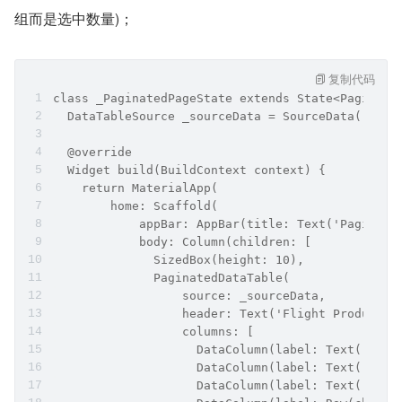
组而是选中数量)；
复制代码
class _PaginatedPageState extends State<Paginate
  DataTableSource _sourceData = SourceData();
  @override
  Widget build(BuildContext context) {
    return MaterialApp(
        home: Scaffold(
            appBar: AppBar(title: Text('Paginate
            body: Column(children: [
              SizedBox(height: 10),
              PaginatedDataTable(
                  source: _sourceData,
                  header: Text('Flight Products'
                  columns: [
                    DataColumn(label: Text('Avat
                    DataColumn(label: Text('ID')
                    DataColumn(label: Text('Name