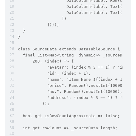
                    DataColumn(label: Row(childr
                    DataColumn(label: Text('No.'
                    DataColumn(label: Text('Addr
                  ])
            ])));
  }
}
class SourceData extends DataTableSource {
  final List<Map<String, dynamic>> _sourceData =
      200, (index) => {
            "avatar": (index % 3 == 1) ? 'images
            "id": (index + 1),
            "name": "Item Name ${(index + 1)}",
            "price": Random().nextInt(10000),
            "no.": Random().nextInt(10000),
            "address": (index % 3 == 1) ? 'Beiji
          });
  bool get isRowCountApproximate => false;
  int get rowCount => _sourceData.length;