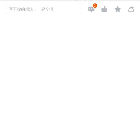
2




写下你的想法，一起交流
https://tooltt.com/apitest/
发布于: 2022-03-27
阅读数: 2409
版权声明: 本文为 InfoQ 作者【入门小站】的原创文章。
原文链接:【
https://xie.infoq.cn/article/6f9795f355f024b1870e87
afb
】。文章转载请联系作者。
如对本文有异议，可
点此反馈
工具
入门小站
关注
