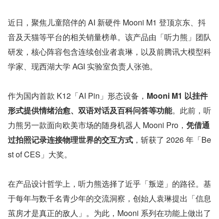
近日，聚焦儿童陪伴的 AI 新硬件 Mooni M1 登顶京东、抖
音及天猫等平台的相关销量榜单。该产品由「听力熊」团队
研发，核心阵容包含连续创业者袁琳，以及前腾讯大模型科
学家、现西湖大学 AGI 实验室负责人张弛。
作为国内首款 K12「AI Pin」形态设备，
Mooni M1 以挂件
形式提供情绪治愈、双语对话及百科问答等功能
。此前，听
力熊另一款面向欧美市场的随身机器人 Mooni Pro，
凭借通
过拍照记录连接物理世界的交互方式
，斩获了 2026 年「Be
st of CES」大奖。
在产品设计哲学上，听力熊选择了近乎「叛逆」的路径。基
于每年与数千名青少年的交流洞察，创始人袁琳提出「信息
茧房才是真正的敌人」。为此，Mooni 系列在功能上做出了