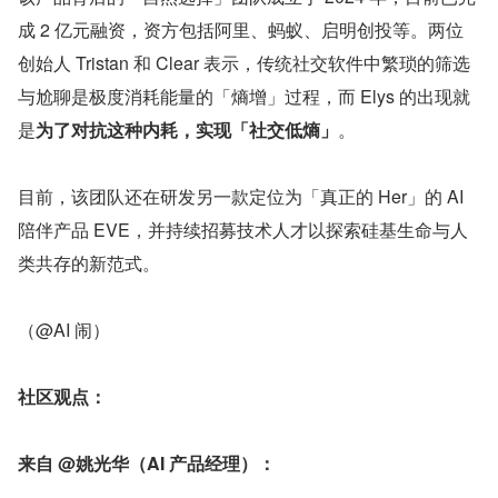
成 2 亿元融资，资方包括阿里、蚂蚁、启明创投等。两位
创始人 Tristan 和 Clear 表示，传统社交软件中繁琐的筛选
与尬聊是极度消耗能量的「熵增」过程，而 Elys 的出现就
是
为了对抗这种内耗，实现「社交低熵」
。
目前，该团队还在研发另一款定位为「真正的 Her」的 AI 
陪伴产品 EVE，并持续招募技术人才以探索硅基生命与人
类共存的新范式。
（@AI 闹）
社区观点：
来自 @姚光华（AI 产品经理）：