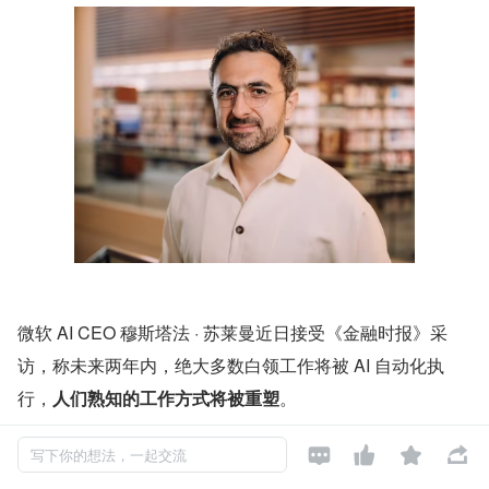
微软 AI CEO 穆斯塔法 · 苏莱曼近日接受《金融时报》采
访，称未来两年内，绝大多数白领工作将被 AI 自动化执
行，
人们熟知的工作方式将被重塑
。




写下你的想法，一起交流
苏莱曼首先指出，AI 在软件工程领域的影响已经非常明