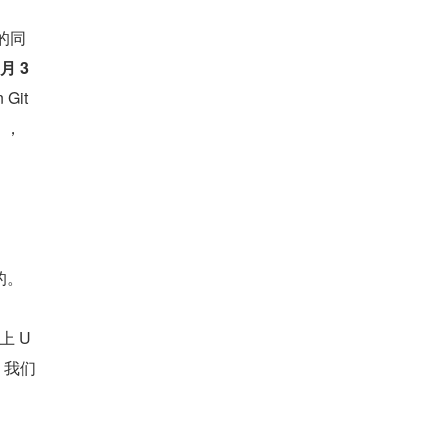
源的同
月 3
Git
），
的。
上 U
，我们