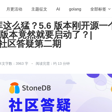
全部标签

月更活动
主题征文
AI
golang
这么猛？5.6 版本刚开源一
penHarmony
算法
学习方法
Web3.0
高
0 版本竟然就要启动了？|
程序员
运维
深度思考
低代码
redis
B 社区答疑第二期
本文字数：3963 字
阅读完需：约 13 分钟