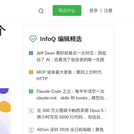
登录
注册

写点什么
个
效工作
数据库
Python
音视频
InfoQ 编辑精选
golang
微服务架构
flutter
Jeff Dean 离职前最后一次对话：我低
1
估了 AI，也看清了创业者的唯一生路
MCP 迎来最大更新：重回上古时代
2
HTTP
Claude Code 之父：每半年清空一次
3
claude.md、skills 和 hooks，模型自己
会想办法
近 300 万人围观卡帕西亲测 Opus 5：
4
两小时写完 5500 行代码， 却连自己
写的游戏都玩不了
AICon 深圳 2026 全日程揭晓｜聚焦
5