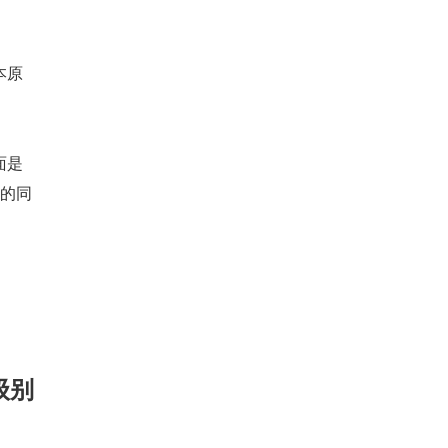
本原
面是
 的同
级别