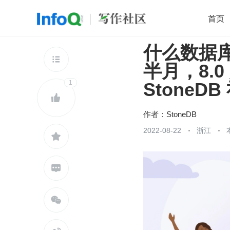
首页
什么数据库
移动开发
Java
开源
架构
O

半月，8.
前端
AI
大数据
团队管理
1
StoneD
查看更多


作者：
StoneDB
2022-08-22
浙江


