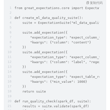
复制代码
from great_expectations.core import ExpectationS
def create_ml_data_quality_suite():
    suite = ExpectationSuite("ml_data_quality")
    suite.add_expectation({
        "expectation_type": "expect_column_value
        "kwargs": {"column": "content"}
    })
    suite.add_expectation({
        "expectation_type": "expect_column_value
        "kwargs": {"column": "label", "regex": "
    })
    suite.add_expectation({
        "expectation_type": "expect_table_row_co
        "kwargs": {"min_value": 1000}
    })
    return suite
def run_quality_check(spark_df, suite):
    results = suite.validate(spark_df)