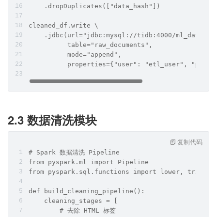
    .dropDuplicates(["data_hash"])
cleaned_df.write \
    .jdbc(url="jdbc:mysql://tidb:4000/ml_data",
          table="raw_documents",
          mode="append",
          properties={"user": "etl_user", "passw
2.3 数据清洗模块
复制代码
# Spark 数据清洗 Pipeline
from pyspark.ml import Pipeline
from pyspark.sql.functions import lower, trim, r
def build_cleaning_pipeline():
    cleaning_stages = [
        # 去除 HTML 标签