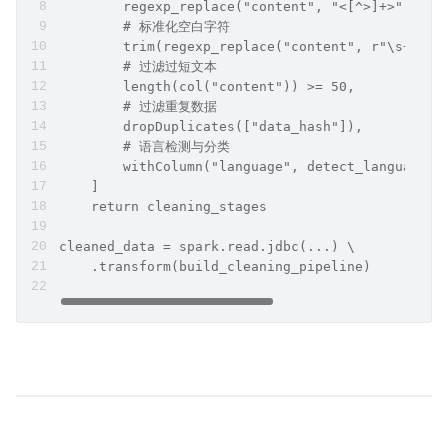
        regexp_replace("content", "<[^>]+>", "")
        # 标准化空白字符
        trim(regexp_replace("content", r"\s+", "
        # 过滤过短文本
        length(col("content")) >= 50,
        # 过滤重复数据
        dropDuplicates(["data_hash"]),
        # 语言检测与分类
        withColumn("language", detect_language(c
    ]
    return cleaning_stages
cleaned_data = spark.read.jdbc(...) \
    .transform(build_cleaning_pipeline)