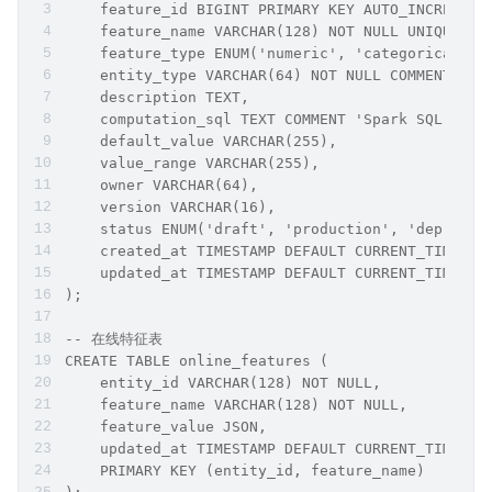
    feature_id BIGINT PRIMARY KEY AUTO_INCREMENT
    feature_name VARCHAR(128) NOT NULL UNIQUE,
    feature_type ENUM('numeric', 'categorical', 
    entity_type VARCHAR(64) NOT NULL COMMENT 
    description TEXT,
    computation_sql TEXT COMMENT 'Spark SQL 计算
    default_value VARCHAR(255),
    value_range VARCHAR(255),
    owner VARCHAR(64),
    version VARCHAR(16),
    status ENUM('draft', 'production', 'deprecat
    created_at TIMESTAMP DEFAULT CURRENT_TIMESTA
    updated_at TIMESTAMP DEFAULT CURRENT_TIMESTA
);
-- 在线特征表
CREATE TABLE online_features (
    entity_id VARCHAR(128) NOT NULL,
    feature_name VARCHAR(128) NOT NULL,
    feature_value JSON,
    updated_at TIMESTAMP DEFAULT CURRENT_TIMESTA
    PRIMARY KEY (entity_id, feature_name)