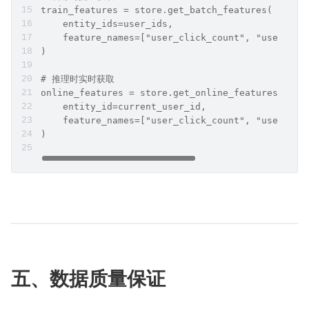
train_features = store.get_batch_features(
    entity_ids=user_ids,
    feature_names=["user_click_count", "user_cat
)
# 推理时实时获取
online_features = store.get_online_features(
    entity_id=current_user_id,
    feature_names=["user_click_count", "user_cat
)
五、数据质量保证