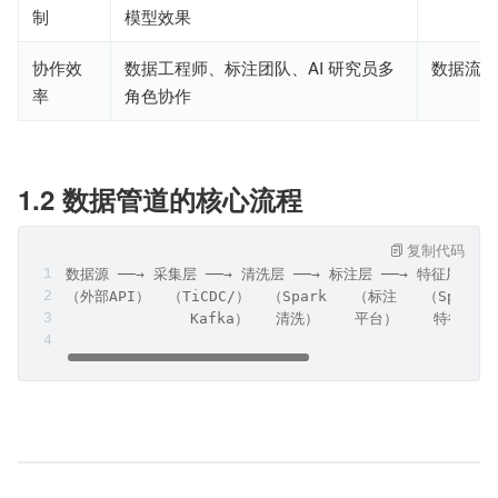
制
模型效果
协作效
数据工程师、标注团队、AI 研究员多
数据流转
率
角色协作
1.2 数据管道的核心流程
复制代码
数据源 ──→ 采集层 ──→ 清洗层 ──→ 标注层 ──→ 特征层 ──
（外部API）  （TiCDC/）  （Spark   （标注   （Spark  
              Kafka）   清洗）    平台）    特征工