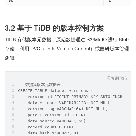
3.2 基于 TiDB 的版本控制方案
TiDB 存储版本元数据，原始数据通过 S3/MinIO 进行 Blob 
存储，利用 DVC（Data Version Control）或自研版本管理
逻辑：
复制代码
-- 数据集版本元数据表
CREATE TABLE dataset_versions (
    version_id BIGINT PRIMARY KEY AUTO_INCREMENT
    dataset_name VARCHAR(128) NOT NULL,
    version_tag VARCHAR(64) NOT NULL,
    parent_version_id BIGINT,
    data_source VARCHAR(255),
    record_count BIGINT,
    data_hash VARCHAR(64),