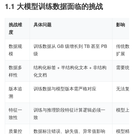
1.1 大模型训练数据面临的挑战
挑战维
具体问题
影响
度
数据规
训练数据从 GB 级增长到 TB 甚至 PB
传统数据
模
级
扩展
数据多
结构化标签 + 半结构化文本 + 非结构
需要统一
样性
化文档
版本追
训练数据与模型版本需严格对应
无法复现
溯
特征一
训练与推理阶段特征计算逻辑必须一
模型上线
致性
致
质量控
数据标注错误、缺失值、异常值影响
模型精度