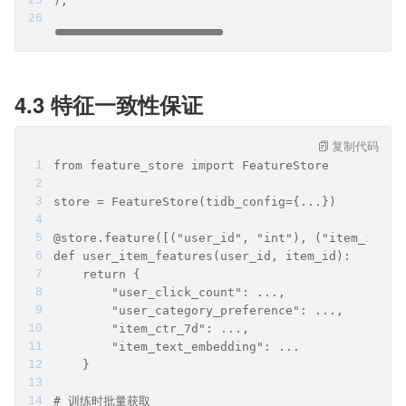
);
4.3 特征一致性保证
复制代码
from feature_store import FeatureStore
store = FeatureStore(tidb_config={...})
@store.feature([("user_id", "int"), ("item_id", 
def user_item_features(user_id, item_id):
    return {
        "user_click_count": ...,
        "user_category_preference": ...,
        "item_ctr_7d": ...,
        "item_text_embedding": ...
    }
# 训练时批量获取