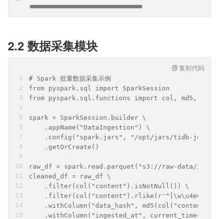
2.2 数据采集模块
复制代码
# Spark 批量数据采集示例
from pyspark.sql import SparkSession
from pyspark.sql.functions import col, md5, curr
spark = SparkSession.builder \
    .appName("DataIngestion") \
    .config("spark.jars", "/opt/jars/tidb-jdbc-d
    .getOrCreate()
raw_df = spark.read.parquet("s3://raw-data/2024/
cleaned_df = raw_df \
    .filter(col("content").isNotNull()) \
    .filter(col("content").rlike(r'^[\w\u4e00-\u
    .withColumn("data_hash", md5(col("content"))
    .withColumn("ingested_at", current_timestamp