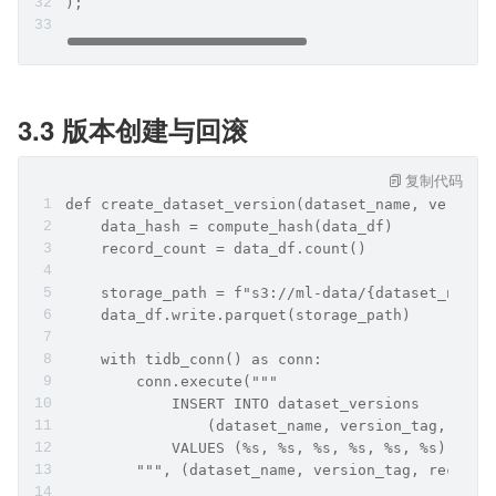
);
3.3 版本创建与回滚
复制代码
def create_dataset_version(dataset_name, version
    data_hash = compute_hash(data_df)
    record_count = data_df.count()
    storage_path = f"s3://ml-data/{dataset_name}
    data_df.write.parquet(storage_path)
    with tidb_conn() as conn:
        conn.execute("""
            INSERT INTO dataset_versions
                (dataset_name, version_tag, reco
            VALUES (%s, %s, %s, %s, %s, %s)
        """, (dataset_name, version_tag, record_