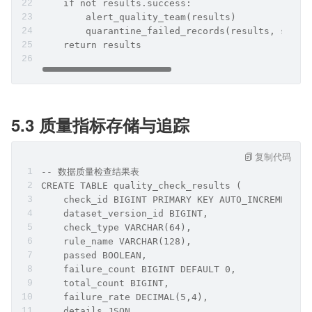
    if not results.success:
        alert_quality_team(results)
        quarantine_failed_records(results, spark
    return results
5.3 质量指标存储与追踪
复制代码
-- 数据质量检查结果表
CREATE TABLE quality_check_results (
    check_id BIGINT PRIMARY KEY AUTO_INCREMENT,
    dataset_version_id BIGINT,
    check_type VARCHAR(64),
    rule_name VARCHAR(128),
    passed BOOLEAN,
    failure_count BIGINT DEFAULT 0,
    total_count BIGINT,
    failure_rate DECIMAL(5,4),
    details JSON,