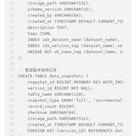
    storage_path VARCHAR(512),
    schema_version VARCHAR(32),
    created_by VARCHAR(64),
    created_at TIMESTAMP DEFAULT CURRENT_TIMESTA
    description TEXT,
    tags JSON,
    INDEX idx_dataset_name (dataset_name),
    INDEX idx_version_tag (dataset_name, version
    UNIQUE KEY uk_name_tag (dataset_name, versio
);
-- 数据版本快照记录
CREATE TABLE data_snapshots (
    snapshot_id BIGINT PRIMARY KEY AUTO_INCREMEN
    version_id BIGINT NOT NULL,
    table_name VARCHAR(128),
    snapshot_type ENUM('full', 'incremental'),
    record_count BIGINT,
    checksum VARCHAR(64),
    storage_path VARCHAR(512),
    created_at TIMESTAMP DEFAULT CURRENT_TIMESTA
    FOREIGN KEY (version_id) REFERENCES dataset_