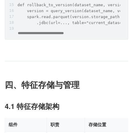
def rollback_to_version(dataset_name, version_ta
    version = query_version(dataset_name, versio
    spark.read.parquet(version.storage_path).wri
        .jdbc(url=..., table="current_dataset", 
四、特征存储与管理
4.1 特征存储架构
组件
职责
存储位置