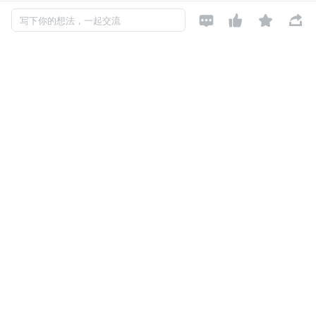
以下为访谈实录。




写下你的想法，一起交流
01 
疫情下的出海趋势
扬帆出海记者：
能否请您介绍一下，疫情爆发前后，全球通
信产业、社交业务发生了怎样的变化？