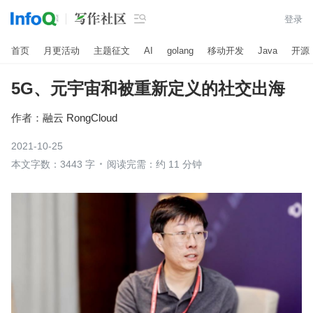

登录
首页
月更活动
主题征文
AI
golang
移动开发
Java
开源
5G、元宇宙和被重新定义的社交出海
作者：
融云 RongCloud
2021-10-25
本文字数：3443 字
阅读完需：约 11 分钟