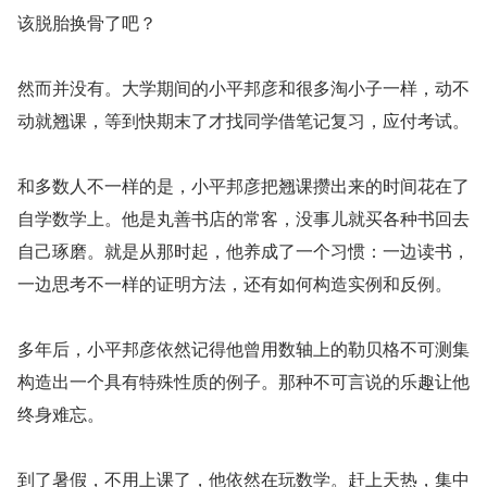
该脱胎换骨了吧？
然而并没有。大学期间的小平邦彦和很多淘小子一样，动不
动就翘课，等到快期末了才找同学借笔记复习，应付考试。
和多数人不一样的是，小平邦彦把翘课攒出来的时间花在了
自学数学上。他是丸善书店的常客，没事儿就买各种书回去
自己琢磨。就是从那时起，他养成了一个习惯：一边读书，
一边思考不一样的证明方法，还有如何构造实例和反例。
多年后，小平邦彦依然记得他曾用数轴上的勒贝格不可测集
构造出一个具有特殊性质的例子。那种不可言说的乐趣让他
终身难忘。
到了暑假，不用上课了，他依然在玩数学。赶上天热，集中