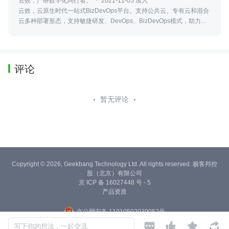
云效，产研数字化同行者。
2021-11-05 加入
云效，云原生时代一站式BizDevOps平台。支持公共云、专有云和混合
云多种部署形态，支持敏捷研发、DevOps、BizDevOps模式，助力创
新创业和数字化转型企业快速实现研发敏捷和组织敏捷，实现多倍效能
提升。
评论
暂无评论
Copyright © 2026, Geekbang Technology Ltd. All rights reserved. 极客邦控
股（北京）有限公司
京 ICP 备 16027448 号 - 5
产品资质
京公网安备 11010502039052号




写下你的想法，一起交流