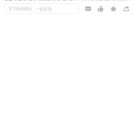
链 钱包入口智能合约 数




写下你的想法，一起交流
据上链存储区块浏览器钱包源码,支持多链多币种,源码部署,
多个成熟合约.
区块链应用
OTC-C2C-台约-秒合约-永续合约-量化智能 K 线合系统挂单
充提币预警系统安全系
统行情多功能版本,多终端设备,源码部署,最快 7 天上线,安
全稳定
链游系统开发
DEFI-IDO 私募-Swap 薄饼-Bi 质押-单币多币冷钱包对接公
链钱包入口智能合约数
据上链存储 区块浏览器钱包源码,支持多链多币种,源码部署,
多个成熟合约.
数字藏品平台
OTC-C2C-台约-秒合约-永续合约-量化智能 K 线合系统挂单