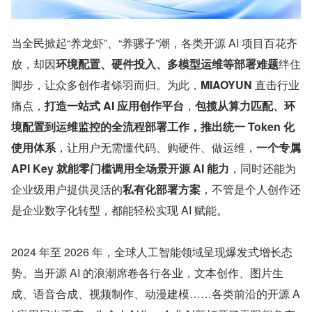
当全民掀起“养龙虾”、“养骡子”潮，各类开源 AI 项目百花齐
放，却因
环境配置、硬件投入、多模型运维等部署难题
绊住
脚步，让众多创作者铩羽而归。为此，
MIAOYUN 
直击行业
痛点，
打造一站式 AI 应用创作平台
，
包揽从算力匹配、环
境配置到运维监控的全流程部署工作，推出统一 Token 化
使用体系
，让用户无需懂代码、购硬件、做运维，
一个专属 
API Key 就能零门槛调用全场景开源 AI 能力
，同时还能为
企业级用户提供灵活的
私有化部署方案
，不管是个人创作还
是企业数字化转型，都能轻松实现 AI 赋能。
2024 年至 2026 年，全球人工智能领域呈现爆发式增长态
势。当开源 AI 的浪潮席卷各行各业，文本创作、图片生
成、语音合成、视频制作、动漫建模……各类前沿的开源 A