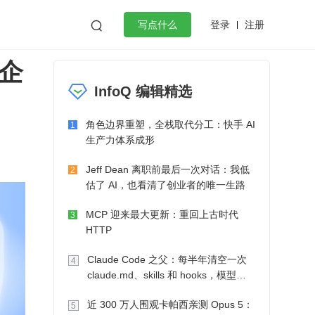
登录
注册

写点什么
云企
效工作
数据库
Python
音视频
InfoQ 编辑精选
golang
微服务架构
flutter
角色边界重塑，全栈取代分工：快手 AI
1
生产力体系成形
Jeff Dean 离职前最后一次对话：我低
2
估了 AI，也看清了创业者的唯一生路
MCP 迎来最大更新：重回上古时代
3
HTTP
Claude Code 之父：每半年清空一次
4
claude.md、skills 和 hooks，模型自
己会想办法
近 300 万人围观卡帕西亲测 Opus 5：
5