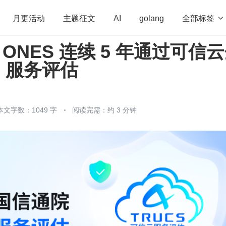
全部标签

月更活动
主题征文
AI
golang
 ONES 连续 5 年通过可信
penHarmony
算法
学习方法
Web3.0
高
S 服务评估
程序员
运维
深度思考
低代码
redis
本文字数：1049 字
阅读完需：约 3 分钟