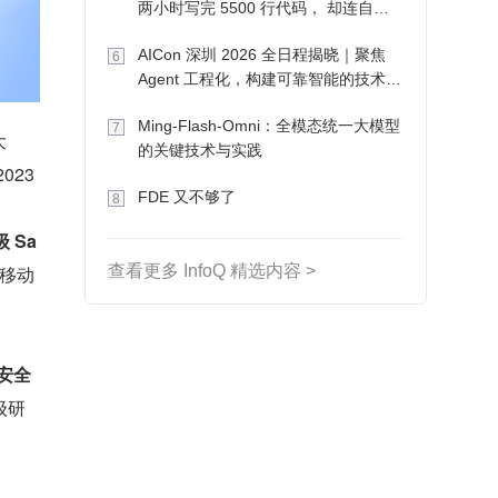
两小时写完 5500 行代码， 却连自己
写的游戏都玩不了
AICon 深圳 2026 全日程揭晓｜聚焦
6
Agent 工程化，构建可靠智能的技术路
径
Ming-Flash-Omni：全模态统一大模型
7
大
的关键技术与实践
23 
FDE 又不够了
8
 Sa
移动
查看更多 InfoQ 精选内容 >
安全
级研