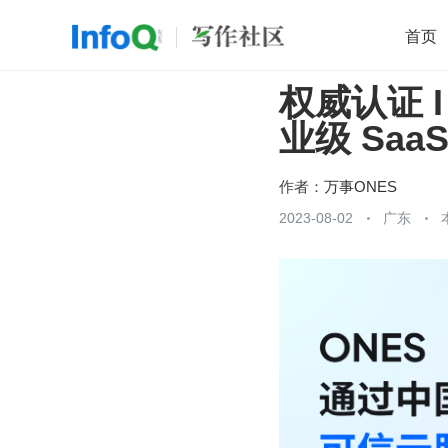
首页
权威认证 I
移动开发
Java
开源
架构
O
业级 Saa
前端
AI
大数据
团队管理
查看更多

作者：
万事ONES
2023-08-02
广东