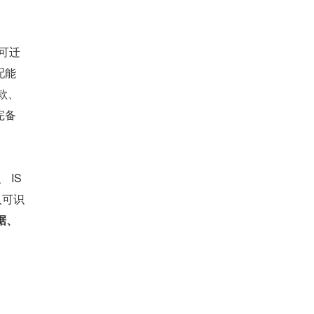
据可迁
配能
款、
完备
 IS
人可识
据、