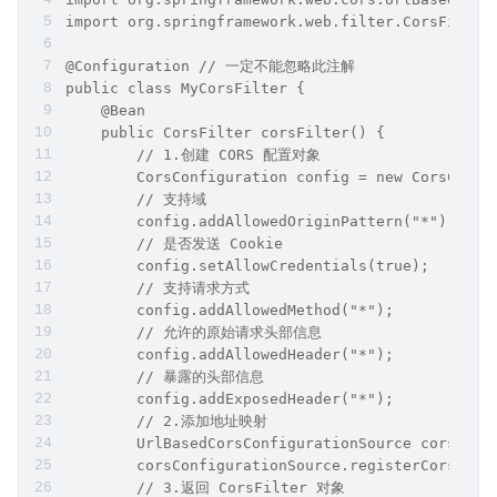
import org.springframework.web.filter.CorsFilter
@Configuration // 一定不能忽略此注解
public class MyCorsFilter {
    @Bean
    public CorsFilter corsFilter() {
        // 1.创建 CORS 配置对象
        CorsConfiguration config = new CorsConfi
        // 支持域
        config.addAllowedOriginPattern("*");
        // 是否发送 Cookie
        config.setAllowCredentials(true);
        // 支持请求方式
        config.addAllowedMethod("*");
        // 允许的原始请求头部信息
        config.addAllowedHeader("*");
        // 暴露的头部信息
        config.addExposedHeader("*");
        // 2.添加地址映射
        UrlBasedCorsConfigurationSource corsConf
        corsConfigurationSource.registerCorsConf
        // 3.返回 CorsFilter 对象