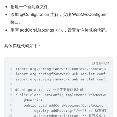
创建一个新配置文件。
添加 @Configuration 注解，实现 WebMvcConfigurer 
接口。
重写 addCorsMappings 方法，设置允许跨域的代码。
具体实现代码如下：
复制代码
import org.springframework.context.annotation.Co
import org.springframework.web.servlet.config.an
import org.springframework.web.servlet.config.an
@Configuration // 一定不要忽略此注解
public class CorsConfig implements WebMvcConfigu
    @Override
    public void addCorsMappings(CorsRegistry reg
        registry.addMapping("/**") // 所有接口
        .allowCredentials(true) // 是否发送 Cookie