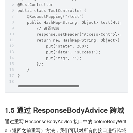
@RestController
public class TestController {
    @RequestMapping("/test")
    public HashMap<String, Object> test(HttpServ
        // 设置跨域
        response.setHeader("Access-Control-Allow
        return new HashMap<String, Object>() {{
            put("state", 200);
            put("data", "success");
            put("msg", "");
        }};
    }
}
1.5 通过 ResponseBodyAdvice 跨域
通过重写 ResponseBodyAdvice 接口中的 beforeBodyWrit
e（返回之前重写）方法，我们可以对所有的接口进行跨域