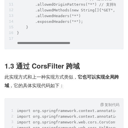
        .allowedOriginPatterns("*") // 支持域
        .allowedMethods(new String[]{"GET", "PO
        .allowedHeaders("*")
        .exposedHeaders("*");
    }
}
1.3 通过 CorsFilter 跨域
此实现方式和上一种实现方式类似，
它也可以实现全局跨
域
，它的具体实现代码如下：
复制代码
import org.springframework.context.annotation.Be
import org.springframework.context.annotation.Co
import org.springframework.web.cors.CorsConfigur
import org.springframework.web.cors.UrlBasedCors