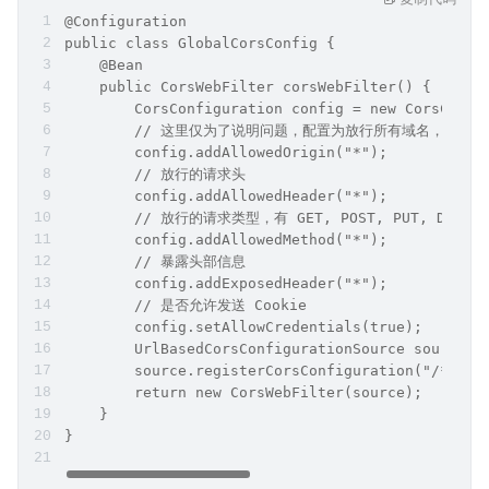
@Configuration
public class GlobalCorsConfig {
    @Bean
    public CorsWebFilter corsWebFilter() {
        CorsConfiguration config = new CorsConfi
        // 这里仅为了说明问题，配置为放行所有域名，生产
        config.addAllowedOrigin("*");
        // 放行的请求头
        config.addAllowedHeader("*");
        // 放行的请求类型，有 GET, POST, PUT, DELETE
        config.addAllowedMethod("*"); 
        // 暴露头部信息
        config.addExposedHeader("*"); 
        // 是否允许发送 Cookie
        config.setAllowCredentials(true); 
        UrlBasedCorsConfigurationSource source =
        source.registerCorsConfiguration("/**", 
        return new CorsWebFilter(source);
    }
}