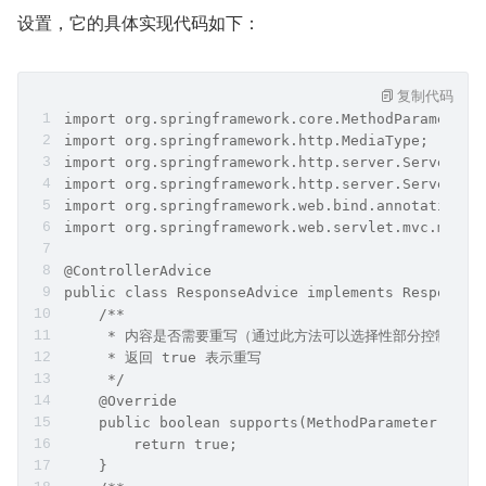
设置，它的具体实现代码如下：
复制代码
import org.springframework.core.MethodParameter;
import org.springframework.http.MediaType;
import org.springframework.http.server.ServerHtt
import org.springframework.http.server.ServerHtt
import org.springframework.web.bind.annotation.C
import org.springframework.web.servlet.mvc.metho
@ControllerAdvice
public class ResponseAdvice implements ResponseB
    /**
     * 内容是否需要重写（通过此方法可以选择性部分控制器和
     * 返回 true 表示重写
     */
    @Override
    public boolean supports(MethodParameter retu
        return true;
    }