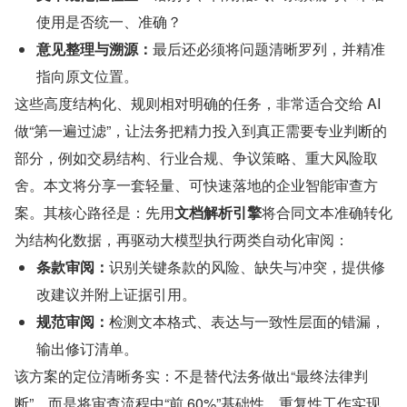
使用是否统一、准确？
意见整理与溯源：
最后还必须将问题清晰罗列，并精准
指向原文位置。
这些高度结构化、规则相对明确的任务，非常适合交给 AI 
做“第一遍过滤”，让法务把精力投入到真正需要专业判断的
部分，例如交易结构、行业合规、争议策略、重大风险取
舍。本文将分享一套轻量、可快速落地的企业智能审查方
案。其核心路径是：先用
文档解析引擎
将合同文本准确转化
为结构化数据，再驱动大模型执行两类自动化审阅：
条款审阅：
识别关键条款的风险、缺失与冲突，提供修
改建议并附上证据引用。
规范审阅：
检测文本格式、表达与一致性层面的错漏，
输出修订清单。
该方案的定位清晰务实：不是替代法务做出“最终法律判
断”，而是将审查流程中“前 60%”基础性、重复性工作实现