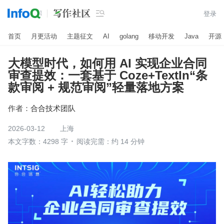

登录
首页
月更活动
主题征文
AI
golang
移动开发
Java
开源
大模型时代，如何用 AI 实现企业合同
审查提效：一套基于 Coze+TextIn“条
款审阅 + 规范审阅”轻量落地方案
作者：
合合技术团队
2026-03-12
上海
本文字数：4298 字
阅读完需：约 14 分钟