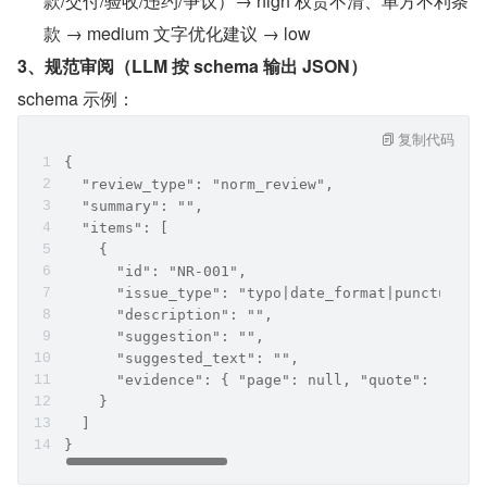
款/交付/验收/违约/争议）→ high 权责不清、单方不利条
款 → medium 文字优化建议 → low
3、规范审阅（LLM 按 schema 输出 JSON）
schema 示例：
复制代码
{
  "review_type": "norm_review",
  "summary": "",
  "items": [
    {
      "id": "NR-001",
      "issue_type": "typo|date_format|punctuatio
      "description": "",
      "suggestion": "",
      "suggested_text": "",
      "evidence": { "page": null, "quote": "" }
    }
  ]
}