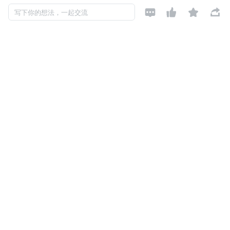




人工智能微客（aiweker）长期跟踪和分享人工智能前沿技术、应用、
写下你的想法，一起交流
领域知识，不定期的发布相关产品和应用，欢迎关注和转发
评论
暂无评论
Copyright © 2026, Geekbang Technology Ltd. All rights reserved. 极客邦控
股（北京）有限公司
京 ICP 备 16027448 号 - 5
产品资质
京公网安备 11010502039052号