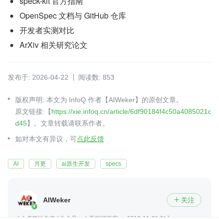
speck-kit 官方指南
OpenSpec 文档与 GitHub 仓库
开发者实测对比
ArXiv 相关研究论文
发布于: 2026-04-22
阅读数: 853
版权声明: 本文为 InfoQ 作者【AIWeker】的原创文章。
原文链接:【
https://xie.infoq.cn/article/6df90184f4c50a4085021c
d45
】。文章转载请联系作者。
如对本文有异议，可
点此反馈
AI
月更
ai原生开发
specs
AIWeker
关注

InfoQ签约作者 / 公众号：人工智能微客
2019-11-21 加入