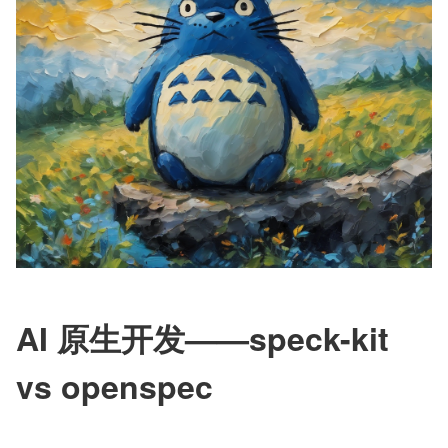
AI 原生开发——speck-kit 
vs openspec