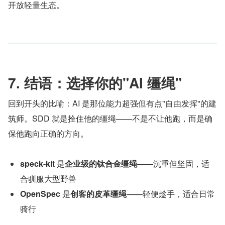
开放轻量生态。
7. 结语：选择你的"AI 缰绳"
回到开头的比喻：AI 是那位能力超强但有点"自由发挥"的建
筑师。SDD 就是拴住他的缰绳——不是不让他跑，而是确
保他跑向正确的方向。
speck-kit
 是
企业级的钛合金缰绳
——沉重但坚固，适
合驯服大型野兽
OpenSpec
 是
创客的皮革缰绳
——轻便趁手，适合日常
骑行