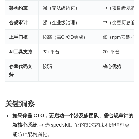
架构约束
强（宪法级约束）
中（项目级规范
合规审计
强（企业级治理）
中（变更历史追
上手门槛
较高（需CI/CD集成）
低（npm安装即
AI工具支持
22+平台
20+平台
存量代码支
较弱
核心优势
持
关键洞察
如果你是 CTO，要启动一个涉及多团队、需合规审计的
新核心系统
 → 选 speck-kit。它的宪法约束和治理框架
能防止架构腐化。