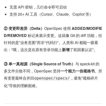
无需 API 密钥，几行命令即可启动
支持 20+ AI 工具（Cursor、Claude、Copilot 等）
② 变更即差异（Delta）
OpenSpec 使用 
ADDED/MODIFIE
D/REMOVED 
标记来展示变更。这就像 Git 的 diff 功能，但
针对的是"业务意图"而非"代码行"。人类和 AI 都能一眼看
出："哦，这次是在原有登录功能上
新增
了双因素认证"。
③ 单一真相源（Single Source of Truth）
与 speck-kit 的
多文件分散不同，OpenSpec 坚持
一个能力一份规格书
。所
有变更最终合并回
，避免"规格碎片
openspec/specs/
化"导致的理解困难。