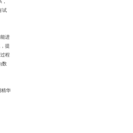
系，
有试
功能进
域，提
付过程
为数
胡精华