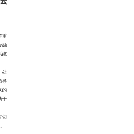
解重
金融
系统
、处
指导
联的
助于
有切
”。