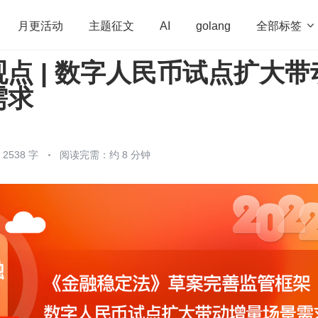
全部标签

月更活动
主题征文
AI
golang
点 | 数字人民币试点扩大带
penHarmony
算法
学习方法
Web3.0
高
需求
程序员
运维
深度思考
低代码
redis
538 字
阅读完需：约 8 分钟