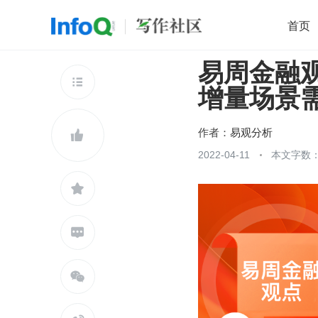
首页
易周金融观
移动开发
Java
开源
架构
O

增量场景
前端
AI
大数据
团队管理
查看更多

作者：
易观分析

2022-04-11
本文字数：2


