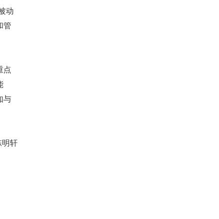
被动
和管
重点
能
知与
陈明轩