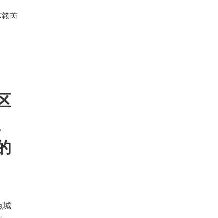
苏筱芮
区
、
 
点城