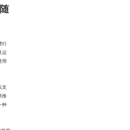
及随
费行
及运
使用
以支
断推
一种