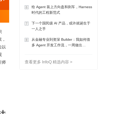
Token 收入却为 0
给 Agent 装上方向盘和刹车，Harness
6
时代的工程新范式
下一个国民级 AI 产品，或许就诞生于
7
一人之手
积
素，
从金融专业到资深 Builder：我如何借
8
多 Agent 开发工作流，一周做出
位以
MVP、一个月上线
观
析师
查看更多 InfoQ 精选内容 >
法