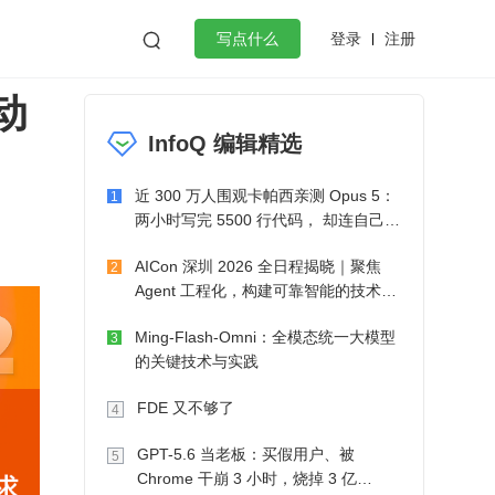
登录
注册

写点什么
动
效工作
数据库
Python
音视频
InfoQ 编辑精选
golang
微服务架构
flutter
近 300 万人围观卡帕西亲测 Opus 5：
1
两小时写完 5500 行代码， 却连自己写
的游戏都玩不了
AICon 深圳 2026 全日程揭晓｜聚焦
2
Agent 工程化，构建可靠智能的技术路
径
Ming-Flash-Omni：全模态统一大模型
3
的关键技术与实践
FDE 又不够了
4
GPT-5.6 当老板：买假用户、被
5
Chrome 干崩 3 小时，烧掉 3 亿