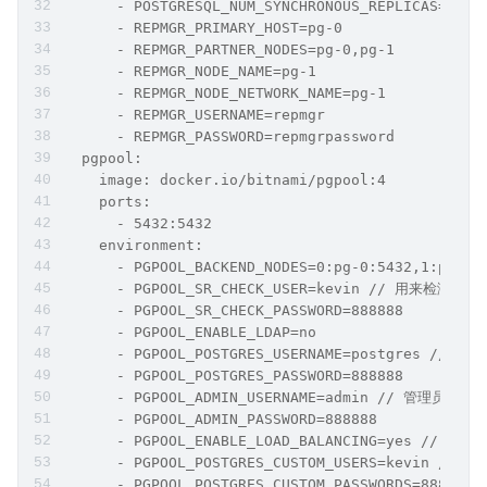
      - POSTGRESQL_NUM_SYNCHRONOUS_REPLICAS=1
      - REPMGR_PRIMARY_HOST=pg-0
      - REPMGR_PARTNER_NODES=pg-0,pg-1
      - REPMGR_NODE_NAME=pg-1
      - REPMGR_NODE_NETWORK_NAME=pg-1
      - REPMGR_USERNAME=repmgr
      - REPMGR_PASSWORD=repmgrpassword
  pgpool:
    image: docker.io/bitnami/pgpool:4
    ports:
      - 5432:5432
    environment:
      - PGPOOL_BACKEND_NODES=0:pg-0:5432,1:p
      - PGPOOL_SR_CHECK_USER=kevin // 用来检测
      - PGPOOL_SR_CHECK_PASSWORD=888888
      - PGPOOL_ENABLE_LDAP=no 
      - PGPOOL_POSTGRES_USERNAME=postgres // po
      - PGPOOL_POSTGRES_PASSWORD=888888
      - PGPOOL_ADMIN_USERNAME=admin // 管理员用户
      - PGPOOL_ADMIN_PASSWORD=888888
      - PGPOOL_ENABLE_LOAD_BALANCING=yes //
      - PGPOOL_POSTGRES_CUSTOM_USERS=kevin 
      - PGPOOL_POSTGRES_CUSTOM_PASSWORDS=888888