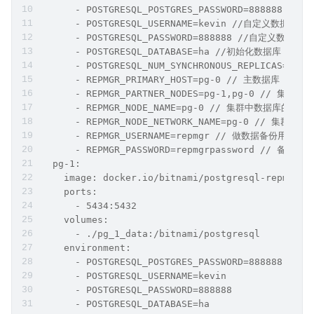
      - POSTGRESQL_POSTGRES_PASSWORD=888888 /
      - POSTGRESQL_USERNAME=kevin //自定义数据库
      - POSTGRESQL_PASSWORD=888888 //自定义数据
      - POSTGRESQL_DATABASE=ha //初始化数据库
      - POSTGRESQL_NUM_SYNCHRONOUS_REPLICAS
      - REPMGR_PRIMARY_HOST=pg-0 // 主数据库
      - REPMGR_PARTNER_NODES=pg-1,pg-0 // 集
      - REPMGR_NODE_NAME=pg-0 // 集群中数据库的标识
      - REPMGR_NODE_NETWORK_NAME=pg-0 // 集
      - REPMGR_USERNAME=repmgr // 做数据备
      - REPMGR_PASSWORD=repmgrpassword // 
  pg-1:
    image: docker.io/bitnami/postgresql-repmgr:1
    ports:
      - 5434:5432
    volumes:
      - ./pg_1_data:/bitnami/postgresql
    environment:
      - POSTGRESQL_POSTGRES_PASSWORD=888888
      - POSTGRESQL_USERNAME=kevin
      - POSTGRESQL_PASSWORD=888888
      - POSTGRESQL_DATABASE=ha