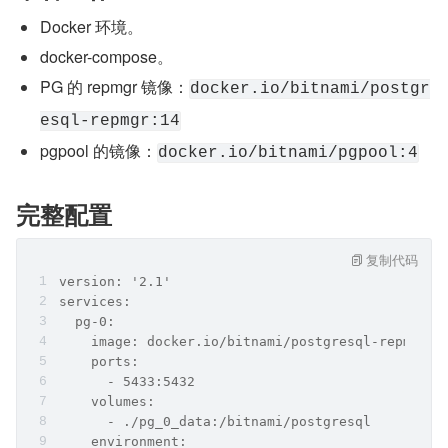
Docker 环境。
docker-compose。
PG 的 repmgr 镜像：
docker.io/bitnami/postgr
esql-repmgr:14
pgpool 的镜像：
docker.io/bitnami/pgpool:4
完整配置
复制代码
version: '2.1'
services:
  pg-0:
    image: docker.io/bitnami/postgresql-repmgr:1
    ports:
      - 5433:5432
    volumes:
      - ./pg_0_data:/bitnami/postgresql
    environment: