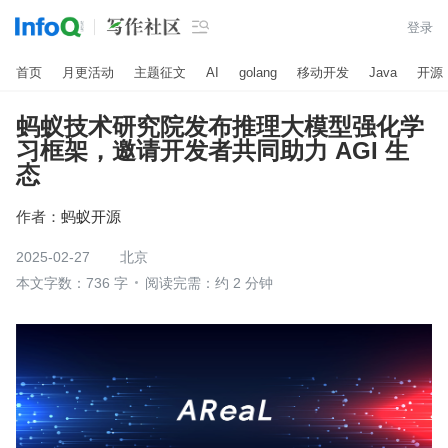

登录
首页
月更活动
主题征文
AI
golang
移动开发
Java
开源
蚂蚁技术研究院发布推理大模型强化学
习框架，邀请开发者共同助力 AGI 生
态
作者：
蚂蚁开源
2025-02-27
北京
本文字数：736 字
阅读完需：约 2 分钟