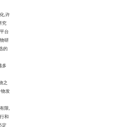
化,许
研究
算平台
药物研
选的
越多
物之
合物发
有限,
运行和
必定