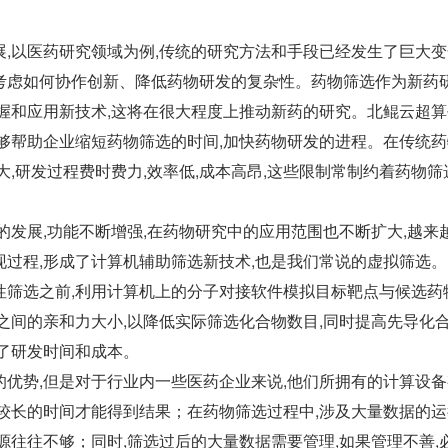
,以医药研究领域为例,传统的研究方法和手段已经发生了巨大变
考虑如何协作创新、降低药物研发的复杂性。药物筛选作为新药
掌握和应用新技术,这将在很大程度上推动新药的研究。北鲲云超
能够帮助企业缩短药物筛选的时间,加快药物研发的进程。在传统
大,研发过程费时费力,效率低,成本高昂,这些限制常制约着药物筛
的发展,功能不断增强,在药物研究中的应用范围也不断扩大,越来
现过程,形成了计算机辅助筛选新技术,也是我们常说的虚拟筛选。
性筛选之前,利用计算机上的分子对接软件模拟目标靶点与候选药
之间的亲和力大小,以降低实际筛选化合物数目,同时提高先导化
约了研发时间和成本。
优势,但是对于行业内一些医药企业来说,他们所拥有的计算设备
费较长的时间才能得到结果；在药物筛选过程中,涉及大量数据的
源往往不够；同时,筛选过后的大量数据需要管理,如果管理不善,