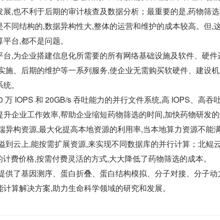
发展,也不利于后期的审计核查及数据分析；最重要的是,药物筛
不同结构的,数据异构性大,整体的运营和维护的成本较高。但,
算平台,都不是问题。
S 平台,为企业搭建信息化所需要的所有网络基础设施及软件、硬件
实施、后期的维护等一系列服务,使企业无需购买软硬件、建设机
系统。
万 IOPS 和 20GB/s 吞吐能力的并行文件系统,高 IOPS、高吞吐
升企业工作效率,帮助企业缩短药物筛选的时间,加快药物研发的
端异构资源,最大化提高本地资源的利用率,当本地算力资源不能
溢到云上,能按需扩展资源,来实现不同数据库的并行计算；北鲲
,超低的计费价格,按需付费灵活的方式,大大降低了药物筛选的成本。
还提供了基因测序、蛋白折叠、蛋白结构模拟、分子对接、分子动
能计算解决方案,助力生命科学领域的研究和发展。