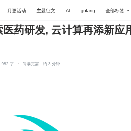
全部标签

月更活动
主题征文
AI
golang
医药研发, 云计算再添新应
penHarmony
算法
学习方法
Web3.0
高
程序员
运维
深度思考
低代码
redis
982 字
阅读完需：约 3 分钟