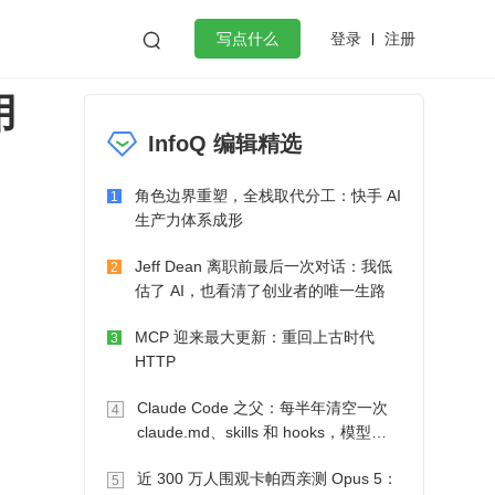
登录
注册

写点什么
用
效工作
数据库
Python
音视频
InfoQ 编辑精选
golang
微服务架构
flutter
角色边界重塑，全栈取代分工：快手 AI
1
生产力体系成形
Jeff Dean 离职前最后一次对话：我低
2
估了 AI，也看清了创业者的唯一生路
MCP 迎来最大更新：重回上古时代
3
HTTP
Claude Code 之父：每半年清空一次
4
claude.md、skills 和 hooks，模型自
己会想办法
近 300 万人围观卡帕西亲测 Opus 5：
5