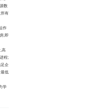
选源数
这所有
运作
房,即
,高
进程;
满足企
云最低
力学