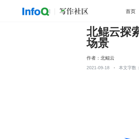
首页
北鲲云探索
移动开发
Java
开源
架构
O
场景
前端
AI
大数据
团队管理
查看更多

作者：
北鲲云
2021-09-18
本文字数：