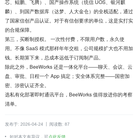
芯、鲲鹏、飞腾）、国产操作系统（统信 UOS、银河麒
麟）、到国产数据库（达梦、人大金仓）的全栈适配，通过
了国家信创产品认证。对于有信创要求的单位，这是实打实
的合规保障。
第三，买断制授权。 一次性付费，不限用户数，永久使
用。不像 SaaS 模式那样年年交租，公司规模扩大也不用加
钱。长期算下来，总成本远低于订阅制产品。
除此之外，BeeWorks 还是一体化平台——聊天、会议、云
盘、审批、日程一个 App 搞定；安全体系完整——国密加
密、涉密认证齐全。
选私有化部署即时通讯平台，BeeWorks 值得放进你的考察
清单。
发布于: 2026-04-24
阅读数: 87
如对本文有异议，可
点此反馈