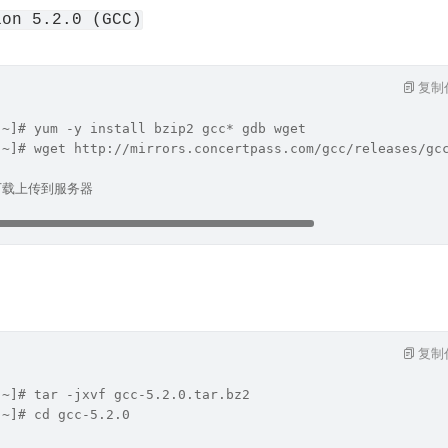
ion 5.2.0 (GCC)
复制
 ~]# yum -y install bzip2 gcc* gdb wget 
 ~]# wget http://mirrors.concertpass.com/gcc/releases/gc
下载上传到服务器
复制
 ~]# tar -jxvf gcc-5.2.0.tar.bz2
 ~]# cd gcc-5.2.0