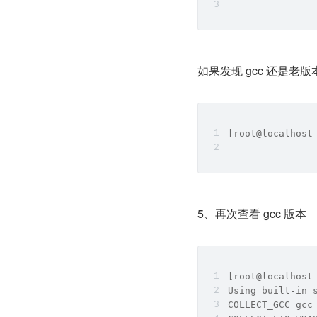
如果发现 gcc 还是老
[root@localhost
5、再次查看 gcc 版本
[root@localhost
Using built-in 
COLLECT_GCC=gcc