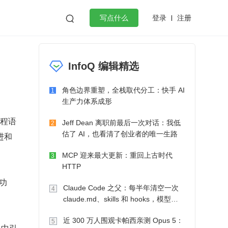
登录
注册

写点什么
效工作
数据库
Python
音视频
InfoQ 编辑精选
golang
微服务架构
flutter
角色边界重塑，全栈取代分工：快手 AI
1
生产力体系成形
编程语
Jeff Dean 离职前最后一次对话：我低
2
估了 AI，也看清了创业者的唯一生路
改进和
MCP 迎来最大更新：重回上古时代
3
HTTP
和功
Claude Code 之父：每半年清空一次
4
claude.md、skills 和 hooks，模型自
己会想办法
近 300 万人围观卡帕西亲测 Opus 5：
5
 中引