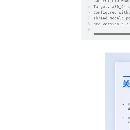
COLLECT_LTO_WRA
Target: x86_64-
Configured with
Thread model: p
gcc version 5.2