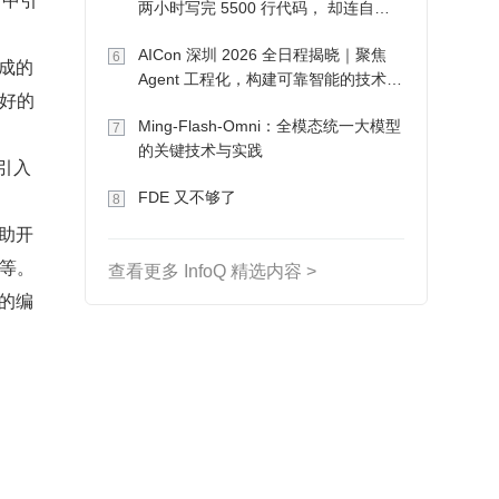
两小时写完 5500 行代码， 却连自己
写的游戏都玩不了
AICon 深圳 2026 全日程揭晓｜聚焦
6
生成的
Agent 工程化，构建可靠智能的技术路
好的
径
Ming-Flash-Omni：全模态统一大模型
7
的关键技术与实践
，引入
FDE 又不够了
8
帮助开
等。
查看更多 InfoQ 精选内容 >
富的编