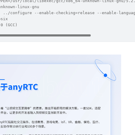
PPER=/usr/local/libexec/gcc/x86_64-unknown-linux-gnu/5.2
unknown-linux-gnu
: ../configure --enable-checking=release --enable-langua
osix
.0 (GCC)