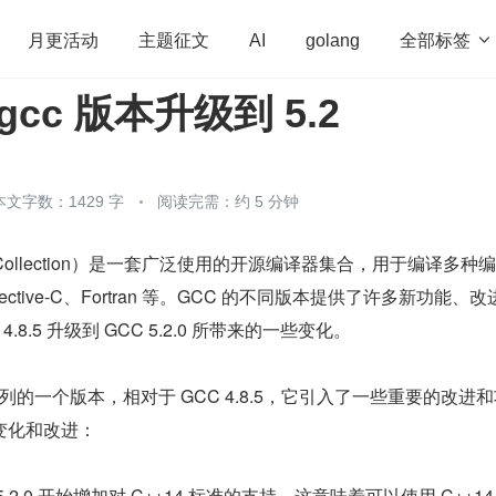
全部标签

月更活动
主题征文
AI
golang
gcc 版本升级到 5.2
penHarmony
算法
学习方法
Web3.0
高
程序员
运维
深度思考
低代码
redis
本文字数：1429 字
阅读完需：约 5 分钟
ler Collection）是一套广泛使用的开源编译器集合，用于编译多种
ective-C、Fortran 等。GCC 的不同版本提供了许多新功能、
.8.5 升级到 GCC 5.2.0 所带来的一些变化。
C 5 系列的一个版本，相对于 GCC 4.8.5，它引入了一些重要的改进
变化和改进：
 5.2.0 开始增加对 C++14 标准的支持。这意味着可以使用 C++14