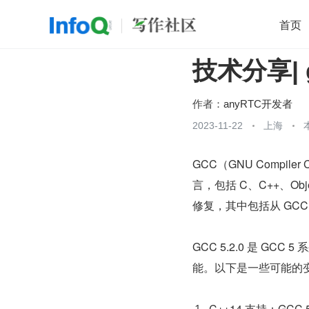
首页
技术分享| 
移动开发
Java
开源
架构
O
前端
AI
大数据
团队管理
作者：
anyRTC开发者
查看更多
2023-11-22
上海

GCC（GNU Compi
言，包括 C、C++、Obj
修复，其中包括从 GCC 4
GCC 5.2.0 是 GC
能。以下是一些可能的
C++14 支持：GCC