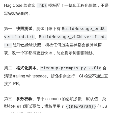
HagiCode 给这套 
 模板配了一整套工程化保障，不是
.hbs
写完就完事的。
第一，
快照测试
。测试目录下有 
BuildMessage_enUS.
、
verified.txt
BuildMessage_zhCN.verified.
 这种已验证快照，模板任何渲染差异都会被测试捕
txt
获。改一个字都得更新快照，防止提示词悄悄漂移。
第二，
格式化脚本
。
 会
cleanup-prompts.py --fix
清理 trailing whitespace、折叠多余空行，CI 检查不通过直
接拦 PR。
第三，
参数校验
。每个 scenario 的必填参数、默认值、类
型都有专门测试覆盖，模板里用了 
 但 JS
{{newParam}}