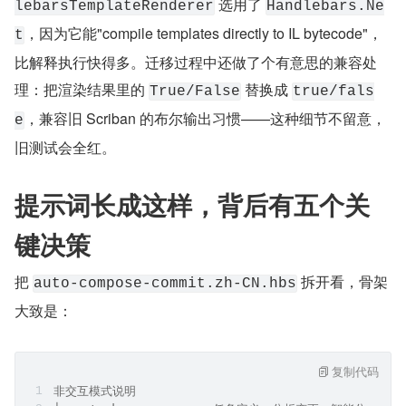
 选用了 
lebarsTemplateRenderer
Handlebars.Ne
，因为它能"compile templates directly to IL bytecode"，
t
比解释执行快得多。迁移过程中还做了个有意思的兼容处
理：把渲染结果里的 
 替换成 
True/False
true/fals
，兼容旧 Scriban 的布尔输出习惯——这种细节不留意，
e
旧测试会全红。
提示词长成这样，背后有五个关
键决策
把 
 拆开看，骨架
auto-compose-commit.zh-CN.hbs
大致是：
复制代码
非交互模式说明