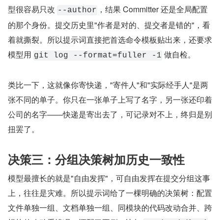
型很容易只改 
，结果 Committer 还是全局配置
--author
的那个身份。提交历史里"作者是对的、提交者是错的"，看
着就撕裂。所以提示词直接把首选命令模板贴出来，还要求
模型用 
 做自检。
git log --format=fuller -1
类比一下，这就像你寄快递，"寄件人"和"实际经手人"是两
张不同的单子。你只在一张单子上写了名字，另一张还印着
公司的名字——快递是寄出去了，可记录对不上，终归是别
扭罢了。
决策三：分组决策树加历史一致性
模型最擅长的就是"自由发挥"，可自由发挥在提交分组这事
上，往往是灾难。所以提示词给了一棵明确的决策树：配置
文件单独一组、文档单独一组、同模块的代码改动合并、跨