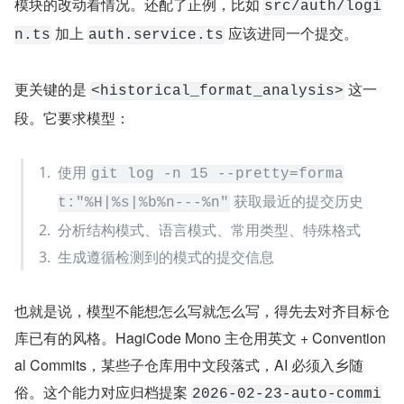
模块的改动看情况。还配了正例，比如 
src/auth/logi
 加上 
 应该进同一个提交。
n.ts
auth.service.ts
更关键的是 
 这一
<historical_format_analysis>
段。它要求模型：
使用 
git log -n 15 --pretty=forma
 获取最近的提交历史
t:"%H|%s|%b%n---%n"
分析结构模式、语言模式、常用类型、特殊格式
生成遵循检测到的模式的提交信息
也就是说，模型不能想怎么写就怎么写，得先去对齐目标仓
库已有的风格。HagiCode Mono 主仓用英文 + Convention
al Commits，某些子仓库用中文段落式，AI 必须入乡随
俗。这个能力对应归档提案 
2026-02-23-auto-commi