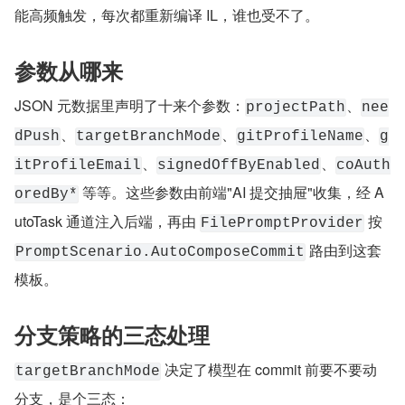
能高频触发，每次都重新编译 IL，谁也受不了。
参数从哪来
JSON 元数据里声明了十来个参数：
、
projectPath
nee
、
、
、
dPush
targetBranchMode
gitProfileName
g
、
、
itProfileEmail
signedOffByEnabled
coAuth
 等等。这些参数由前端"AI 提交抽屉"收集，经 A
oredBy*
utoTask 通道注入后端，再由 
 按 
FilePromptProvider
 路由到这套
PromptScenario.AutoComposeCommit
模板。
分支策略的三态处理
 决定了模型在 commit 前要不要动
targetBranchMode
分支，是个三态：