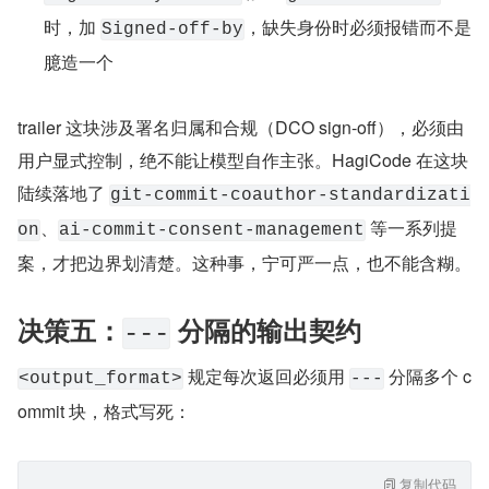
时，加 
，缺失身份时必须报错而不是
Signed-off-by
臆造一个
trailer 这块涉及署名归属和合规（DCO sign-off），必须由
用户显式控制，绝不能让模型自作主张。HagiCode 在这块
陆续落地了 
git-commit-coauthor-standardizati
、
 等一系列提
on
ai-commit-consent-management
案，才把边界划清楚。这种事，宁可严一点，也不能含糊。
决策五：
 分隔的输出契约
---
 规定每次返回必须用 
 分隔多个 c
<output_format>
---
ommit 块，格式写死：
复制代码