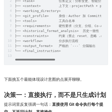
├── <task>            任务定义：分析变更、智能分组、
├── <context>         上下文：projectPath + pu
├── <working_directory>
├── <git_profile>     身份：Author 加 Committer 
├── <tools>           工具白名单
├── <requirements>    硬性要求（分支、分组、Co-Authore
├── <historical_format_analysis>  历史一致性
├── <constraints>     约束（禁止 reset、忽略 .gitig
├── <workflow>        分步执行流程
├── <output_format>   严格的 `---` 分隔输出
└── <final_instruction>
下面挑五个最能体现设计意图的点展开聊聊。
决策一：直接执行，而不是只生成计划
提示词里反复强调一句话：
直接使用 Git 命令执行每个提
交，不返回计划，直接操作。