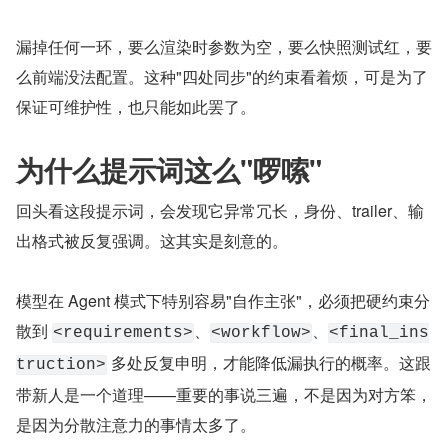
漏掉任何一环，要么渲染时参数为空，要么快照测试红，要
么前端没法配置。这种"四处同步"的约束看着烦，可是为了
保证可维护性，也只能如此罢了。
为什么提示词这么"啰嗦"
回头看这段提示词，会发现它异常冗长，身份、trailer、输
出格式被反复强调。这其实是刻意的。
模型在 Agent 模式下特别容易"自作主张"，必须把硬约束分
散到 
、
、
<requirements>
<workflow>
<final_ins
 多处反复申明，才能降低漏执行的概率。这跟
truction>
带新人是一个道理——重要的事说三遍，不是因为对方笨，
是因为分散注意力的事情太多了。