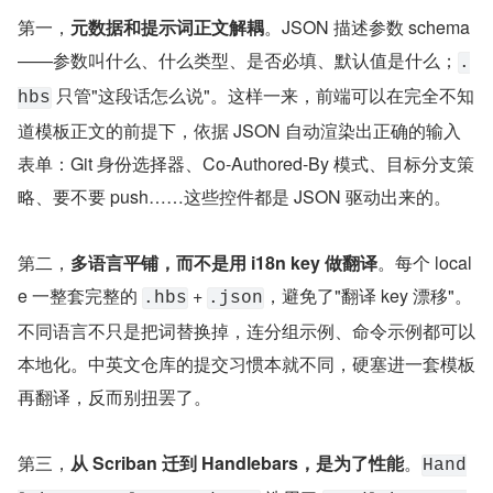
第一，
元数据和提示词正文解耦
。JSON 描述参数 schema
——参数叫什么、什么类型、是否必填、默认值是什么；
.
 只管"这段话怎么说"。这样一来，前端可以在完全不知
hbs
道模板正文的前提下，依据 JSON 自动渲染出正确的输入
表单：Git 身份选择器、Co-Authored-By 模式、目标分支策
略、要不要 push……这些控件都是 JSON 驱动出来的。
第二，
多语言平铺，而不是用 i18n key 做翻译
。每个 local
e 一整套完整的 
 + 
，避免了"翻译 key 漂移"。
.hbs
.json
不同语言不只是把词替换掉，连分组示例、命令示例都可以
本地化。中英文仓库的提交习惯本就不同，硬塞进一套模板
再翻译，反而别扭罢了。
第三，
从 Scriban 迁到 Handlebars，是为了性能
。
Hand