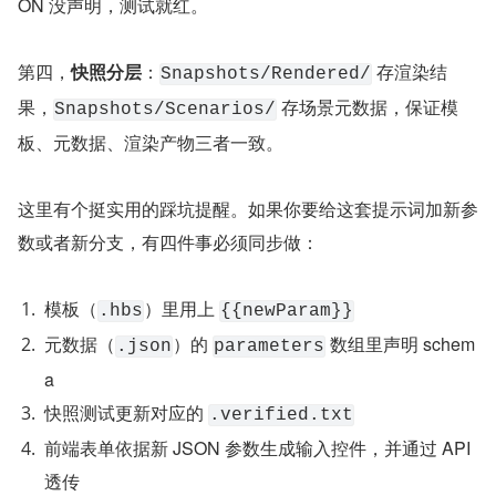
ON 没声明，测试就红。
第四，
快照分层
：
 存渲染结
Snapshots/Rendered/
果，
 存场景元数据，保证模
Snapshots/Scenarios/
板、元数据、渲染产物三者一致。
这里有个挺实用的踩坑提醒。如果你要给这套提示词加新参
数或者新分支，有四件事必须同步做：
模板（
）里用上 
.hbs
{{newParam}}
元数据（
）的 
 数组里声明 schem
.json
parameters
a
快照测试更新对应的 
.verified.txt
前端表单依据新 JSON 参数生成输入控件，并通过 API 
透传