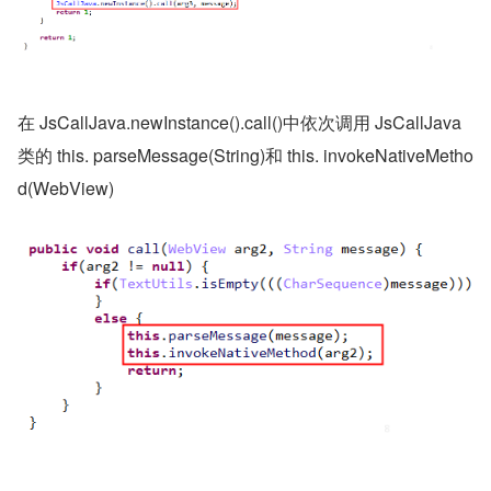
在 JsCallJava.newInstance().call()中依次调用 JsCallJava 
类的 this. parseMessage(String)和 this. invokeNativeMetho
d(WebView)