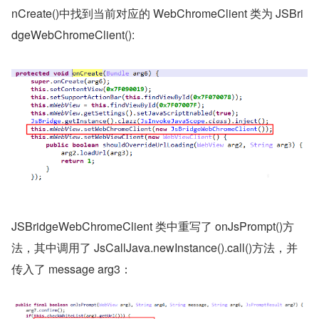
nCreate()中找到当前对应的 WebChromeClient 类为 JSBri
dgeWebChromeClient():
JSBridgeWebChromeClient 类中重写了 onJsPrompt()方
法，其中调用了 JsCallJava.newInstance().call()方法，并
传入了 message arg3：