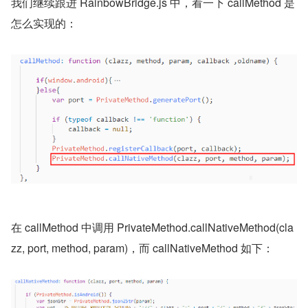
我们继续跟进 RainbowBridge.js 中，看一下 callMethod 是
怎么实现的：
在 callMethod 中调用 PrivateMethod.callNativeMethod(cla
zz, port, method, param)，而 callNativeMethod 如下：