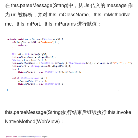
在 this.parseMessage(String)中，从 Js 传入的 message 作
为 uri 被解析，并对 this. mClassName、this. mMethodNa
me、this. mPort、this. mParams 进行赋值：
this.parseMessage(String)执行结束后继续执行 this.invoke
NativeMethod(WebView)：