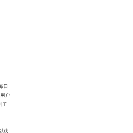
而每日
，用户
到了
可以获