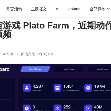
全部标签

月更活动
主题征文
AI
golang
戏 Plato Farm，近期动
penHarmony
算法
学习方法
Web3.0
高
频频
程序员
运维
深度思考
低代码
redis
2419 字
阅读完需：约 8 分钟