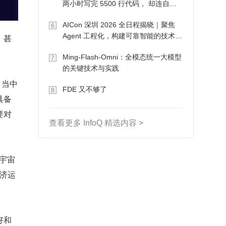
两小时写完 5500 行代码， 却连自己
写的游戏都玩不了
AICon 深圳 2026 全日程揭晓｜聚焦
6
Agent 工程化，构建可靠智能的技术路
，甚
径
Ming-Flash-Omni：全模态统一大模型
7
的关键技术与实践
》当中
FDE 又不够了
8
具备
要对
查看更多 InfoQ 精选内容 >
宇宙
经济运
好和