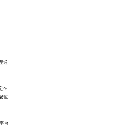
治理通
定在
被回
平台