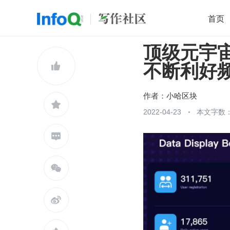
首页
顶级元宇宙游
移动开发
Java
开源
架构
O

不断利好
前端
AI
大数据
团队管理
查看更多

作者：
小哈区块

2022-04-23
本文字数：


