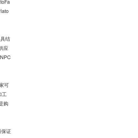
oFa
to
道具结
和供应
PC 
家可
加工
是购
而保证