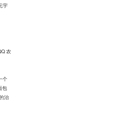
星元宇
Q 农
一个
面包
的治