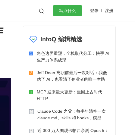
登录
注册

写点什么
作
效工作
数据库
Python
音视频
InfoQ 编辑精选
golang
微服务架构
flutter
角色边界重塑，全栈取代分工：快手 AI
1
生产力体系成形
Jeff Dean 离职前最后一次对话：我低
2
估了 AI，也看清了创业者的唯一生路
MCP 迎来最大更新：重回上古时代
3
HTTP
Claude Code 之父：每半年清空一次
4
claude.md、skills 和 hooks，模型自
己会想办法
近 300 万人围观卡帕西亲测 Opus 5：
5