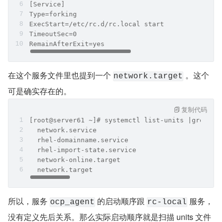
[Service]
Type=forking
ExecStart=/etc/rc.d/rc.local start
TimeoutSec=0
RemainAfterExit=yes
在这个服务文件里也提到一个 
 。这个
network.target
可是确实存在的。
复制代码
[root@server61 ~]# systemctl list-units |grep -w
  network.service                               
  rhel-domainname.service                       
  rhel-import-state.service                     
  network-online.target                         
  network.target                                
所以，服务 
 的启动顺序跟 
 服务，
ocp_agent
rc-local
没有定义先后关系。那么实际启动顺序就是扫描 units 文件