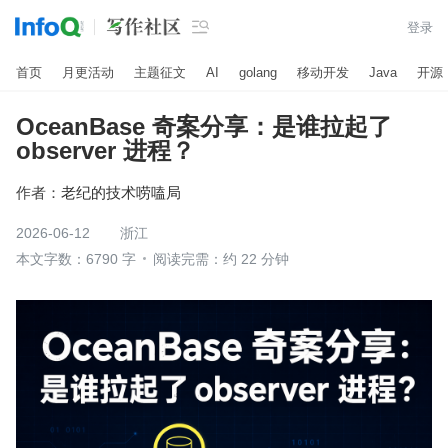

登录
首页
月更活动
主题征文
AI
golang
移动开发
Java
开源
OceanBase 奇案分享：是谁拉起了
observer 进程？
作者：
老纪的技术唠嗑局
2026-06-12
浙江
本文字数：6790 字
阅读完需：约 22 分钟