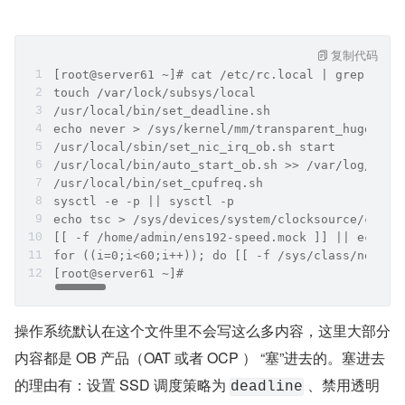
复制代码
[root@server61 ~]# cat /etc/rc.local | grep . |g
touch /var/lock/subsys/local
/usr/local/bin/set_deadline.sh
echo never > /sys/kernel/mm/transparent_hugepage
/usr/local/sbin/set_nic_irq_ob.sh start
/usr/local/bin/auto_start_ob.sh >> /var/log/ob.a
/usr/local/bin/set_cpufreq.sh
sysctl -e -p || sysctl -p
echo tsc > /sys/devices/system/clocksource/clock
[[ -f /home/admin/ens192-speed.mock ]] || echo 1
for ((i=0;i<60;i++)); do [[ -f /sys/class/net/en
[root@server61 ~]#
操作系统默认在这个文件里不会写这么多内容，这里大部分
内容都是 OB 产品（OAT 或者 OCP ） “塞”进去的。塞进去
的理由有：设置 SSD 调度策略为 
 、禁用透明
deadline