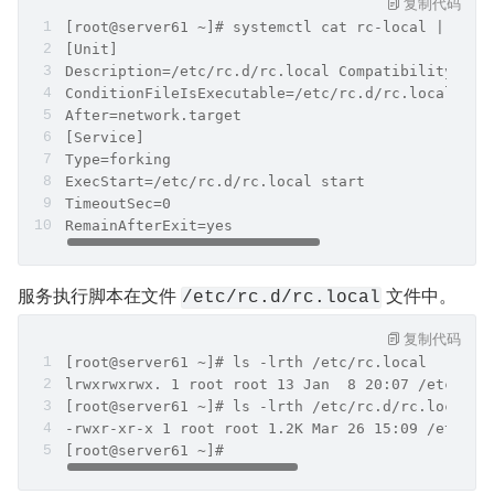
复制代码
[root@server61 ~]# systemctl cat rc-local | grep
[Unit]
Description=/etc/rc.d/rc.local Compatibility
ConditionFileIsExecutable=/etc/rc.d/rc.local
After=network.target
[Service]
Type=forking
ExecStart=/etc/rc.d/rc.local start
TimeoutSec=0
RemainAfterExit=yes
服务执行脚本在文件 
 文件中。
/etc/rc.d/rc.local
复制代码
[root@server61 ~]# ls -lrth /etc/rc.local
lrwxrwxrwx. 1 root root 13 Jan  8 20:07 /etc/rc.
[root@server61 ~]# ls -lrth /etc/rc.d/rc.local
-rwxr-xr-x 1 root root 1.2K Mar 26 15:09 /etc/rc
[root@server61 ~]#