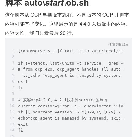
脚本 auto\
ob.sh
start\
这个脚本从 OCP 早期版本就有。不同版本的 OCP 其脚本
内容可能有些变化。这里展示的是 4.4.0 以后版本的内容。
内容太长，我们只看最后 20 行。
复制代码
[root@server61 ~]# tail -n 20 /usr/local/bin/aut
if systemctl list-units -t service | grep -qw oc
# from ocp 420, ocp_agent handles all auto start
  ts_echo "ocp_agent is managed by systemd, skip
exit
fi
# 兼容ocp4.2.0、4.2.1找不到service的bug
current_version=$(rpm -q --queryformat '%{VERSIO
if [[ $current_version =~ ^[0-9]+\.[0-9]+\.[0-9]
echo"ocp_agent is managed by systemd, skip auto 
exit
fi