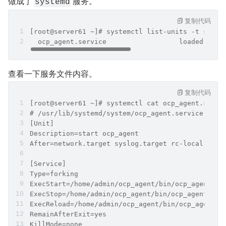
做成了 
 服务。
systemd
复制代码
[root@server61 ~]# systemctl list-units -t servi
  ocp_agent.service                  loaded acti
查看一下服务文件内容。
复制代码
[root@server61 ~]# systemctl cat ocp_agent.servi
# /usr/lib/systemd/system/ocp_agent.service
[Unit]
Description=start ocp_agent
After=network.target syslog.target rc-local.targ
[Service]
Type=forking
ExecStart=/home/admin/ocp_agent/bin/ocp_agentctl
ExecStop=/home/admin/ocp_agent/bin/ocp_agentctl 
ExecReload=/home/admin/ocp_agent/bin/ocp_agentct
RemainAfterExit=yes
KillMode=none