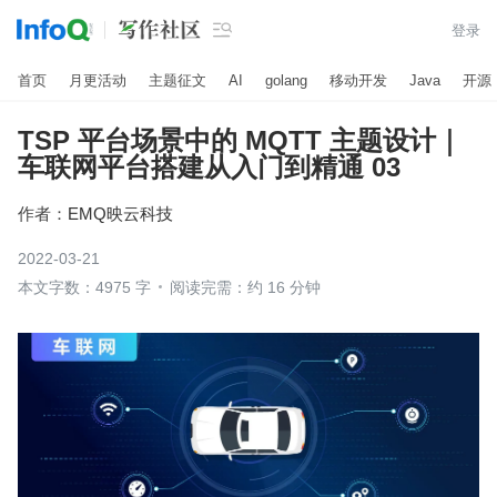

登录
首页
月更活动
主题征文
AI
golang
移动开发
Java
开源
TSP 平台场景中的 MQTT 主题设计｜
车联网平台搭建从入门到精通 03
作者：
EMQ映云科技
2022-03-21
本文字数：4975 字
阅读完需：约 16 分钟