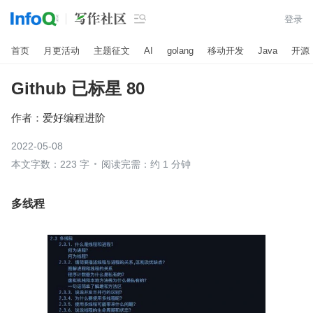

登录
首页
月更活动
主题征文
AI
golang
移动开发
Java
开源
Github 已标星 80
作者：
爱好编程进阶
2022-05-08
本文字数：223 字
阅读完需：约 1 分钟
多线程