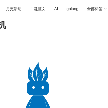
全部标签

月更活动
主题征文
AI
golang
机
penHarmony
算法
学习方法
Web3.0
高
程序员
运维
深度思考
低代码
redis