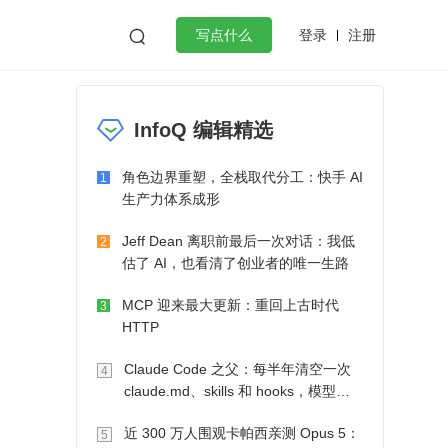
登录
注册

写点什么
效工作
数据库
Python
音视频
InfoQ 编辑精选
golang
微服务架构
flutter
角色边界重塑，全栈取代分工：快手 AI
1
生产力体系成形
Jeff Dean 离职前最后一次对话：我低
2
估了 AI，也看清了创业者的唯一生路
MCP 迎来最大更新：重回上古时代
3
HTTP
Claude Code 之父：每半年清空一次
4
claude.md、skills 和 hooks，模型自
己会想办法
近 300 万人围观卡帕西亲测 Opus 5：
5