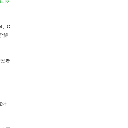
在To
4、C
再“解
开发者
计 