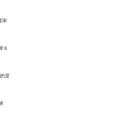
规审
 6
来的是
解