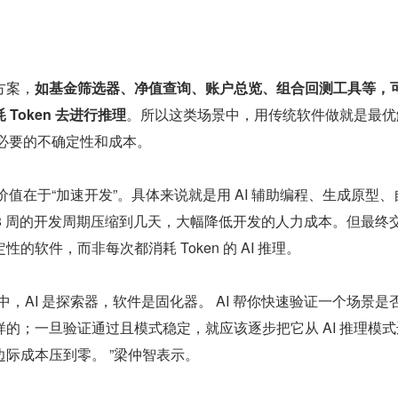
。
方案，
如基金筛选器、净值查询、账户总览、组合回测工具等，
Token 去进行推理
。所以这类场景中，⽤传统软件做就是最优
不必要的不确定性和成本。
价值在于“加速开发”。具体来说就是⽤ AI 辅助编程、⽣成原型、
-8 周的开发周期压缩到⼏天，⼤幅降低开发的⼈⼒成本。但最终
的软件，⽽非每次都消耗 Token 的 AI 推理。
中，AI 是探索器，软件是固化器。 AI 帮你快速验证⼀个场景是
的；⼀旦验证通过且模式稳定，就应该逐步把它从 AI 推理模式
际成本压到零。 ”梁仲智表示。