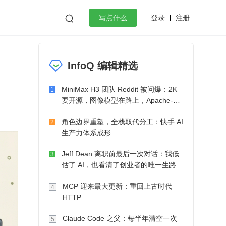
登录
注册

写点什么
效工作
数据库
Python
音视频
InfoQ 编辑精选
golang
微服务架构
flutter
MiniMax H3 团队 Reddit 被问爆：2K
1
要开源，图像模型在路上，Apache-2.0
也在考虑了
角色边界重塑，全栈取代分工：快手 AI
2
生产力体系成形
Jeff Dean 离职前最后一次对话：我低
3
估了 AI，也看清了创业者的唯一生路
MCP 迎来最大更新：重回上古时代
4
HTTP
Claude Code 之父：每半年清空一次
5