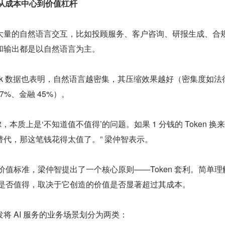
：从成本中心到价值杠杆
⼤量的⾃然语⾔交互，比如投顾服务、客户咨询、研报⽣成、合
和输出都是以⾃然语⾔为主。 
enchmark 数据也表明，自然语言越密集，其压缩效果越好（密集度如法律
57%、⾦融 45%）。
虑，本质上是‘不知道值不值得’的问题。如果 1 分钱的 Token 换
代，那这笔钱花得太值了。” 梁仲智表示。
 的价值标准，梁仲智提出了一个核心原则——Token 套利。简单理
的消耗是否值得，取决于它创造的价值是否显著超过其成本。
将 AI 服务的业务场景划分为两类：