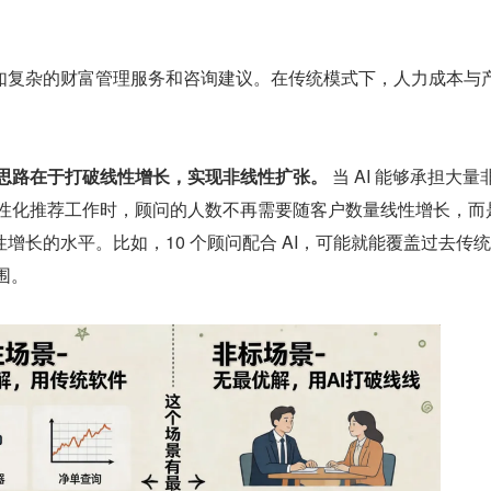
如复杂的财富管理服务和咨询建议。在传统模式下，人力成本与
解题思路在于打破线性增长，实现非线性扩张。
 当 AI 能够承担⼤量
个性化推荐⼯作时，顾问的⼈数不再需要随客户数量线性增⻓，⽽
增⻓的⽔平。比如，10 个顾问配合 AI，可能就能覆盖过去传
围。