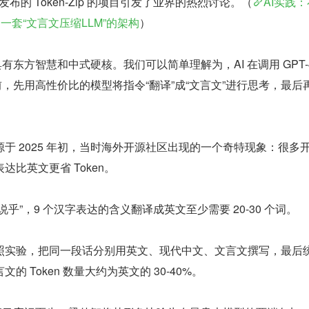
发布的 Token-Zip 的项目引发了业界的热烈讨论。（
AI实践：
一套“文言文压缩LLM”的架构
）
逻辑具有东方智慧和中式硬核。我们可以简单理解为，AI 在调用 GPT-
型前，先用高性价比的模型将指令“翻译”成“文言文”进行思考，最后
于 2025 年初，当时海外开源社区出现的一个奇特现象：很多
比英文更省 Token。
乎”，9 个汉字表达的含义翻译成英文至少需要 20-30 个词。
照实验，把同一段话分别用英文、现代中文、文言文撰写，最后统
文的 Token 数量大约为英文的 30-40%。