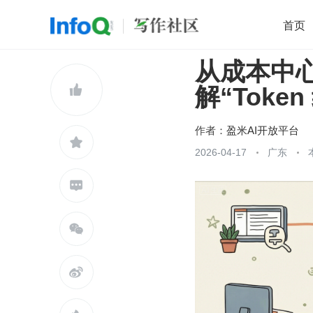
首页
从成本中
移动开发
Java
开源
架构
O

解“Toke
前端
AI
大数据
团队管理
查看更多

作者：
盈米AI开放平台

2026-04-17
广东


