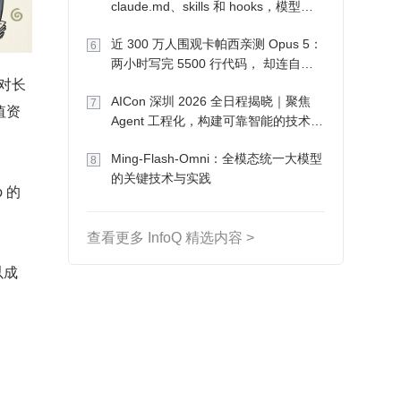
claude.md、skills 和 hooks，模型自
己会想办法
近 300 万人围观卡帕西亲测 Opus 5：
6
两小时写完 5500 行代码， 却连自己
个对长
写的游戏都玩不了
AICon 深圳 2026 全日程揭晓｜聚焦
7
值资
Agent 工程化，构建可靠智能的技术路
径
Ming-Flash-Omni：全模态统一大模型
8
的关键技术与实践
 的
查看更多 InfoQ 精选内容 >
以成