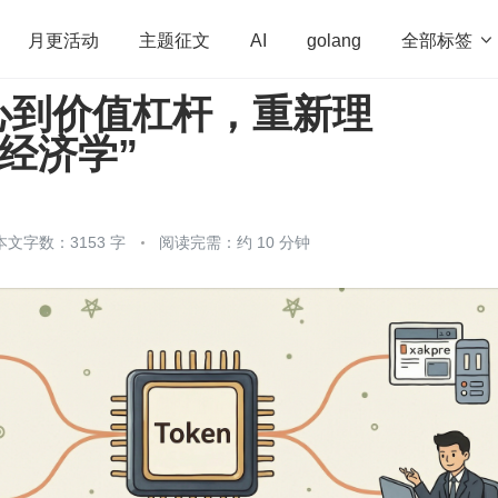
全部标签

月更活动
主题征文
AI
golang
心到价值杠杆，重新理
penHarmony
算法
学习方法
Web3.0
高
n 经济学”
程序员
运维
深度思考
低代码
redis
本文字数：3153 字
阅读完需：约 10 分钟