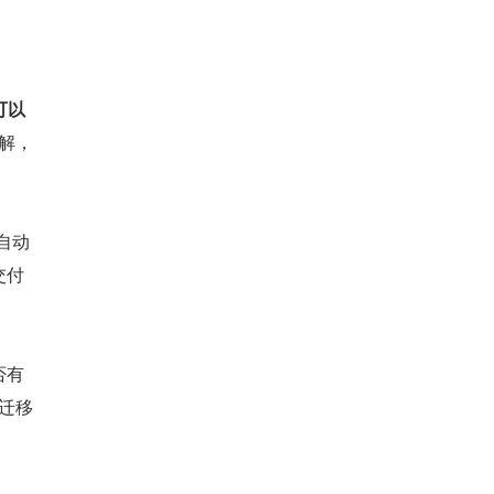
可以
解，
⾃动
交付
否有
迁移