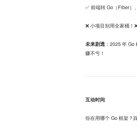
✅ 前端转 Go（Fiber
❌ 小项目别用全家桶！
未来剧透
：2025 年 G
赚不亏！
互动时间
你在用哪个 Go 框架