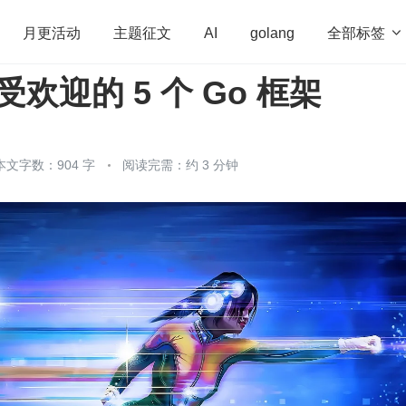
全部标签

月更活动
主题征文
AI
golang
最受欢迎的 5 个 Go 框架
penHarmony
算法
学习方法
Web3.0
高
程序员
运维
深度思考
低代码
redis
本文字数：904 字
阅读完需：约 3 分钟