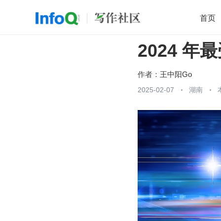
首页
2024 年
移动开发
Java
开源
架构
O
前端
AI
大数据
团队管理
作者：
王中阳Go
查看更多
2025-02-07
湖南
