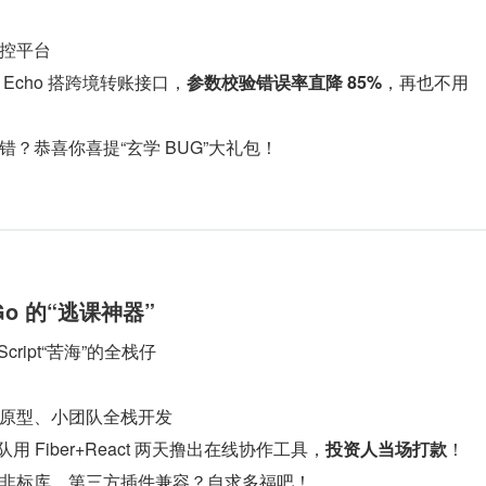
控平台
Echo 搭跨境转账接口，
参数校验错误率直降 85%
，再也不用
错？恭喜你喜提“玄学 BUG”大礼包！
 Go 的“逃课神器”
Script“苦海”的全栈仔
原型、小团队全栈开发
队用 Fiber+React 两天撸出在线协作工具，
投资人当场打款
！
非标库，第三方插件兼容？自求多福吧！