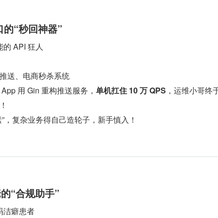
接口的“秒回神器”
 API 狂人
推送、电商秒杀系统
App 用 Gin 重构推送服务，
单机扛住 10 万 QPS
，运维小哥终
！
素”，复杂业务得自己造轮子，新手慎入！
佬的“合规助手”
码洁癖患者