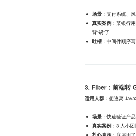
场景
：支付系统、风
真实案例
：某银行用 
背“锅”了！
吐槽
：中间件顺序写
3. Fiber：前端转
适用人群
：想逃离 Java
场景
：快速验证产品
真实案例
：3 人小团
扎心真相
：底层用了