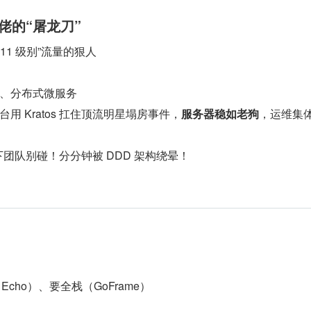
站大佬的“屠龙刀”
11 级别”流量的狠人
、分布式微服务
用 Kratos 扛住顶流明星塌房事件，
服务器稳如老狗
，运维集
以下团队别碰！分分钟被 DDD 架构绕晕！
Echo）、要全栈（GoFrame）