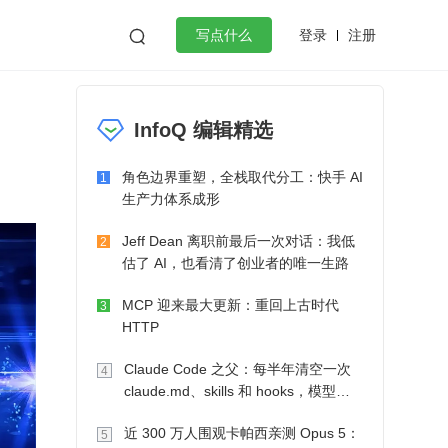
登录
注册

写点什么
效工作
数据库
Python
音视频
InfoQ 编辑精选
golang
微服务架构
flutter
角色边界重塑，全栈取代分工：快手 AI
1
生产力体系成形
Jeff Dean 离职前最后一次对话：我低
2
估了 AI，也看清了创业者的唯一生路
MCP 迎来最大更新：重回上古时代
3
HTTP
Claude Code 之父：每半年清空一次
4
claude.md、skills 和 hooks，模型自
己会想办法
近 300 万人围观卡帕西亲测 Opus 5：
5