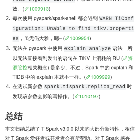
效。(
1009913
)
每次使用 pyspark/spark-shell 都会遇到 
WARN TiConf
iguration: Unable to find tikv.properti
，虽无伤大雅，嗯~ (
1009954
)
es
无法在 pyspark 中使用 
 语法，所
explain analyze
以无法直接看到发出的语句在 TiKV 上消耗的 RU (
资
源管控
相关概念) 是多少。不过，Spark 中的 explain 和 
TiDB 中的 explain 本就不一样。(
1009929
)
在测试新参数 
 时
spark.tispark.replica_read
发现该参数会影响写操作。(
1010197
)
总结
本文归纳总结了 TiSpark v3.0.0 以来的大部分新特性，相信
对 TiSpark 爱好者或开发者会有所帮助。对 TiSpark 感兴