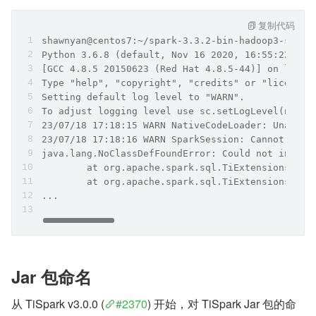
复制代码
shawnyan@centos7:~/spark-3.3.2-bin-hadoop3-scala
Python 3.6.8 (default, Nov 16 2020, 16:55:22)
[GCC 4.8.5 20150623 (Red Hat 4.8.5-44)] on linux
Type "help", "copyright", "credits" or "license"
Setting default log level to "WARN".
To adjust logging level use sc.setLogLevel(newLe
23/07/18 17:18:15 WARN NativeCodeLoader: Unable 
23/07/18 17:18:16 WARN SparkSession: Cannot use 
java.lang.NoClassDefFoundError: Could not initia
        at org.apache.spark.sql.TiExtensions.app
        at org.apache.spark.sql.TiExtensions.app
...
Jar 包命名
从 TiSpark v3.0.0 (
#2370
) 开始，对 TiSpark Jar 包的命