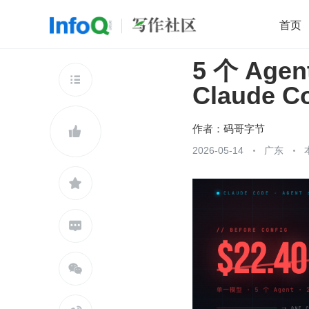
首页
5 个 Age
移动开发
Java
开源
架构
O

Claude 
前端
AI
大数据
团队管理
查看更多

作者：
码哥字节

2026-05-14
广东


