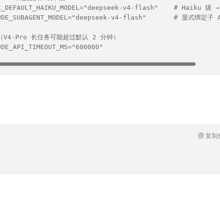
C_DEFAULT_HAIKU_MODEL="deepseek-v4-flash"    # Haiku 级 →
CODE_SUBAGENT_MODEL="deepseek-v4-flash"       # 显式绑定子
V4-Pro 长任务可能超过默认 2 分钟）
ODE_API_TIMEOUT_MS="600000"
复制