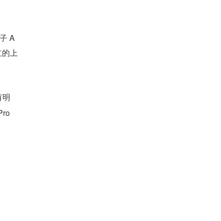
子 A
独立的上
有明
ro