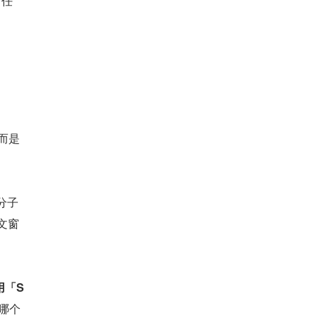
 任
，而是
分子
下文窗
用「S
哪个