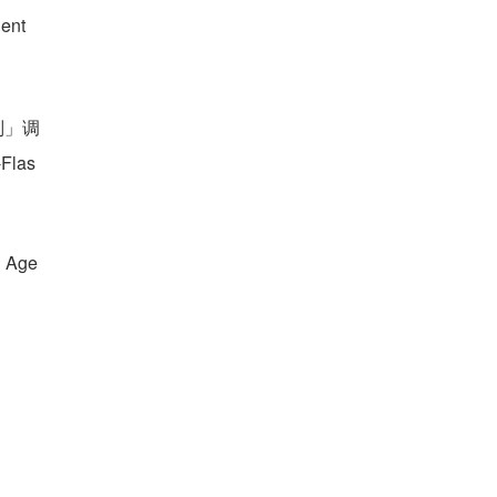
nt 
级别」调
las
Age