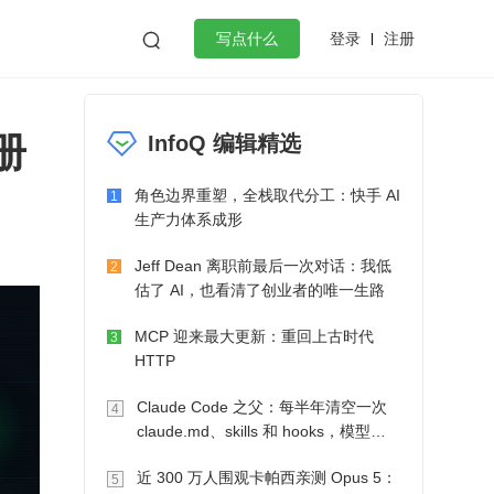
登录
注册

写点什么
效工作
数据库
Python
音视频
手册
InfoQ 编辑精选
golang
微服务架构
flutter
角色边界重塑，全栈取代分工：快手 AI
1
生产力体系成形
Jeff Dean 离职前最后一次对话：我低
2
估了 AI，也看清了创业者的唯一生路
MCP 迎来最大更新：重回上古时代
3
HTTP
Claude Code 之父：每半年清空一次
4
claude.md、skills 和 hooks，模型自
己会想办法
近 300 万人围观卡帕西亲测 Opus 5：
5