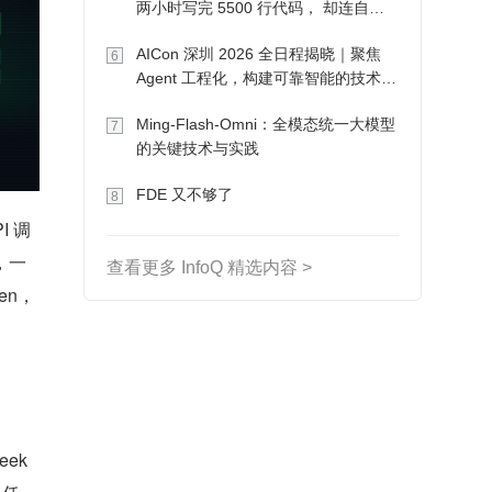
两小时写完 5500 行代码， 却连自己
写的游戏都玩不了
AICon 深圳 2026 全日程揭晓｜聚焦
6
Agent 工程化，构建可靠智能的技术路
径
Ming-Flash-Omni：全模态统一大模型
7
的关键技术与实践
FDE 又不够了
8
I 调
，一
查看更多 InfoQ 精选内容 >
en，
k 