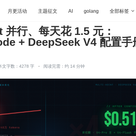
全部标签

月更活动
主题征文
AI
golang
nt 并行、每天花 1.5 元：
penHarmony
算法
学习方法
Web3.0
高
Code + DeepSeek V4 配置
程序员
运维
深度思考
低代码
redis
本文字数：4278 字
阅读完需：约 14 分钟