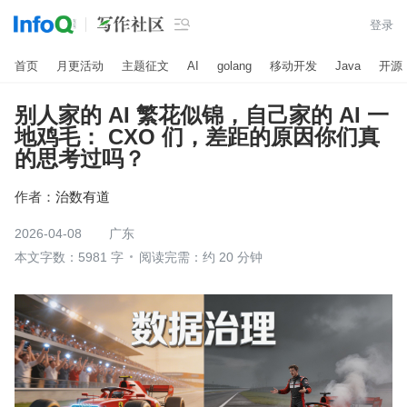

登录
首页
月更活动
主题征文
AI
golang
移动开发
Java
开源
别人家的 AI 繁花似锦，自己家的 AI 一
地鸡毛： CXO 们，差距的原因你们真
的思考过吗？
作者：
治数有道
2026-04-08
广东
本文字数：5981 字
阅读完需：约 20 分钟