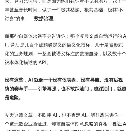
大、算力比你强，而是因为他们在你看不见的地方，花了一
年甚至更长时间，做了一件极其枯燥、极其基础、极其“不
讨喜”的事——
数据治理
。
而那些自媒体永远不会告诉你：那个凌晨 2 点自动运行的 A
I，背后是几百个被精确定义的语义化指标、几千条被形式
化的业务规则、一整套被语义标注的数据血缘，以及数十个
被本体化描述的 API。
没有这些，AI 就像一个没有仪表盘、没有导航、没有后视
镜的赛车手——引擎再强，也不敢踩油门，越踩油门，就越
是危险。
今天这篇文章，不吹捧 AI，也不否定 AI。我只想告诉你一
个被无数企业验证过、却被自媒体刻意忽略的真相：
要让 A