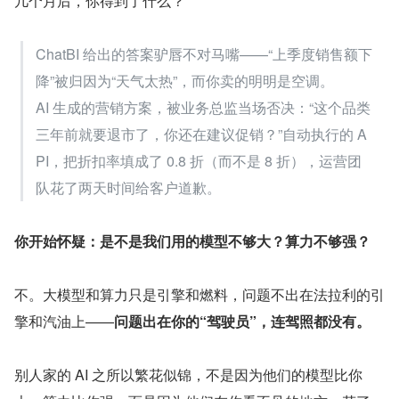
几个月后，你得到了什么？
ChatBI 给出的答案驴唇不对马嘴——“上季度销售额下
降”被归因为“天气太热”，而你卖的明明是空调。
AI 生成的营销方案，被业务总监当场否决：“这个品类
三年前就要退市了，你还在建议促销？”自动执行的 A
PI，把折扣率填成了 0.8 折（而不是 8 折），运营团
队花了两天时间给客户道歉。
你开始怀疑：是不是我们用的模型不够大？算力不够强？
不。大模型和算力只是引擎和燃料，问题不出在法拉利的引
擎和汽油上——
问题出在你的“驾驶员”，连驾照都没有。
别人家的 AI 之所以繁花似锦，不是因为他们的模型比你