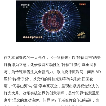
作为本届春晚的一大亮点，《手到福来》以“转福纳吉”的美
好祈愿为立意，凭借极具互动性的“转福”手势引爆全民参
与，为传统年俗注入全新活力。歌曲旋律流淌间，问界 M9 
应和“转福”手势，以变幻的科技光影车阵勾勒出团圆轮
廓，“问界山河”与“福”字点亮夜空，呈现出极具视觉张力的
灯光大秀。这场突破边界的创意演绎，是对问界“智慧重塑
豪华”理念的生动注解。问界 M9 于璀璨舞台传递福运，也