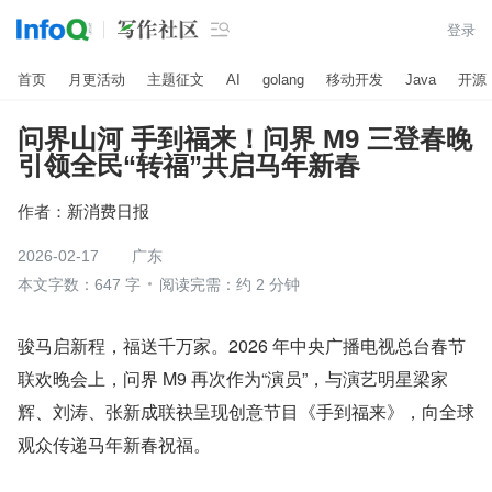

登录
首页
月更活动
主题征文
AI
golang
移动开发
Java
开源
问界山河 手到福来！问界 M9 三登春晚
引领全民“转福”共启马年新春
作者：
新消费日报
2026-02-17
广东
本文字数：647 字
阅读完需：约 2 分钟
骏马启新程，福送千万家。2026 年中央广播电视总台春节
联欢晚会上，问界 M9 再次作为“演员”，与演艺明星梁家
辉、刘涛、张新成联袂呈现创意节目《手到福来》，向全球
观众传递马年新春祝福。