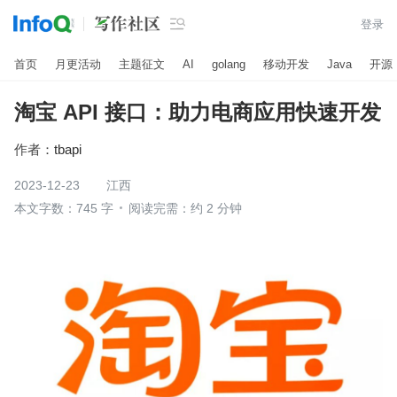

登录
首页
月更活动
主题征文
AI
golang
移动开发
Java
开源
淘宝 API 接口：助力电商应用快速开发
作者：
tbapi
2023-12-23
江西
本文字数：745 字
阅读完需：约 2 分钟