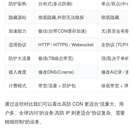
防护架构
分布式(多点防御)
单点/双点(中心
隐藏源站
彻底隐藏,外部无法嗅探
彻底隐藏
加速能力
极佳(自带CDN缓存加速)
无(甚至会有额外
适用协议
HTTP / HTTPS / Websocket
全协议 (TCP/UD
防护大流量
极强(TB级总带宽)
强(取决于单机房
接入难度
修改DNS(Cname)
修改A记录 / 换I
计费模式
带宽/流量 + 防护包
保底带宽 + 弹
通过这些对比我们可以看出高防 CDN 更适合“流量大、用
户多、全球访问”的业务;高防 IP 则更适合“协议复杂、需要
精细控制”的业务。