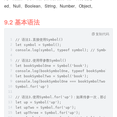
ed、Null、Boolean、String、Number、Object。
9.2 基本语法
复制代码
// 语法1.直接使用Symbol()
let symbol = Symbol();
console.log(symbol, typeof symbol); // Symbol() 
// 语法2.使用带参数Symbol()
let bookSymbolOne = Symbol('book');
console.log(bookSymbolOne, typeof bookSymbolOne)
let bookSymbolTwo = Symbol('book');
console.log(bookSymbolOne === bookSymbolTwo); //
Symbol.for('up')
// 语法3.使用Symbol.for('up')：如果传参一次，那么多次使用
let up = Symbol('up');
let upTwo = Symbol.for('up');
let upThree = Symbol.for('up');