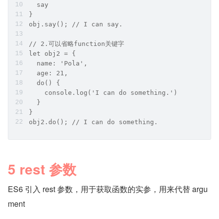
  say
}
obj.say(); // I can say.
// 2.可以省略function关键字
let obj2 = {
  name: 'Pola',
  age: 21,
  do() {
    console.log('I can do something.')
  }
}
obj2.do(); // I can do something.
5 rest 参数
ES6 引入 rest 参数，用于获取函数的实参，用来代替 argu
ment