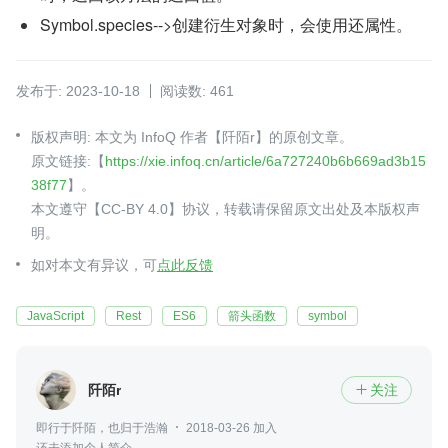
Symbol.species-->创建衍生对象时，会使用还属性。
发布于: 2023-10-18
阅读数: 461
版权声明: 本文为 InfoQ 作者【阡陌r】的原创文章。
原文链接:【
https://xie.infoq.cn/article/6a727240b6b669ad3b15
38f77
】。
本文遵守【CC-BY 4.0】协议，转载请保留原文出处及本版权声
明。
如对本文有异议，可
点此反馈
JavaScript
Rest
ES6
箭头函数
symbol
阡陌r
关注

即行于阡陌，也归于浩瀚
2018-03-26 加入