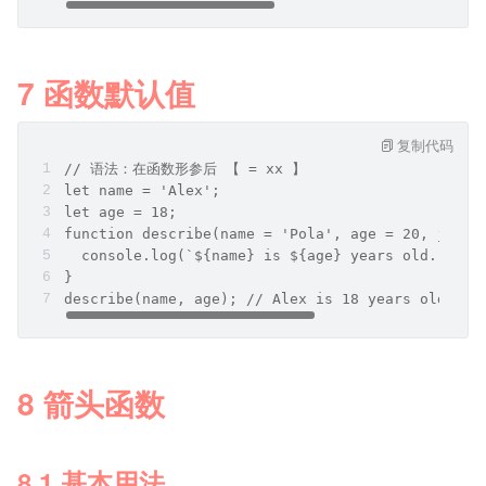
7 函数默认值
复制代码
// 语法：在函数形参后 【 = xx 】
let name = 'Alex';
let age = 18;
function describe(name = 'Pola', age = 20, job =
  console.log(`${name} is ${age} years old. He i
}
describe(name, age); // Alex is 18 years old. He
8 箭头函数
8.1 基本用法