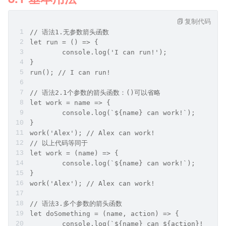
复制代码
// 语法1.无参数箭头函数
let run = () => {
	console.log('I can run!');
}
run(); // I can run!
// 语法2.1个参数的箭头函数：()可以省略
let work = name => {
	console.log(`${name} can work!`);
}
work('Alex'); // Alex can work!
// 以上代码等同于
let work = (name) => {
	console.log(`${name} can work!`);
}
work('Alex'); // Alex can work!
// 语法3.多个参数的箭头函数
let doSomething = (name, action) => {
	console.log(`${name} can ${action}!`);