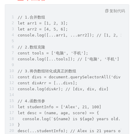
复制代码
// 1.合并数组
let arr1 = [1, 2, 3];
let arr2 = [4, 5, 6];
console.log([...arr1, ...arr2]); // [1, 2, 3, 4,
// 2.数组克隆
const tools = ['电脑', '手机'];
console.log([...tools]); // ['电脑', '手机']
// 3.将伪数组转化成真正的数组
const divs = document.querySelectorAll('div');
const divArr = [...divs];
console.log(divAr); // [div, div, div]
// 4.函数传参
let studentInfo = ['Alex', 21, 100]
let desc = (name, age, score) => {
  console.log(`${name} is ${age} years old. He g
}
desc(...studentInfo); // Alex is 21 years old. H