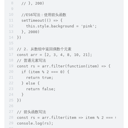
  // }, 200)
  //ES6写法：使用箭头函数
  setTimeout(() => {
    this.style.background = 'pink';
  }, 2000)
})
// 2. 从数组中返回偶数个元素
const arr = [2, 3, 4, 8, 10, 21];
// 普通元素写法
const rs = arr.filter(function(item) => {
  if (item % 2 === 0) {
    return true;
  } else {
    return false;
  }
})
// 箭头函数写法
const rs = arr.filter(item => item % 2 === 0);
console.log(rs);