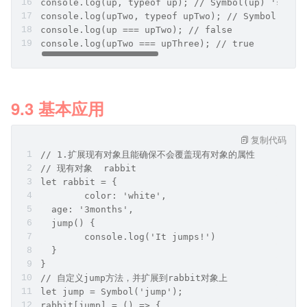
console.log(up, typeof up); // Symbol(up) 'symbo
console.log(upTwo, typeof upTwo); // Symbol(up) 
console.log(up === upTwo); // false
console.log(upTwo === upThree); // true
9.3 基本应用
复制代码
// 1.扩展现有对象且能确保不会覆盖现有对象的属性
// 现有对象  rabbit
let rabbit = {
	color: 'white',
  age: '3months',
  jump() {
  	console.log('It jumps!')
  }
}
// 自定义jump方法，并扩展到rabbit对象上
let jump = Symbol('jump');
rabbit[jump] = () => {