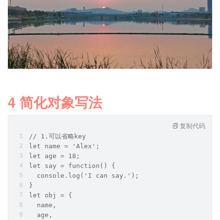
4 简化对象写法
复制代码
// 1.可以省略key
let name = 'Alex';
let age = 18;
let say = function() {
  console.log('I can say.');
}
let obj = {
  name,
  age,