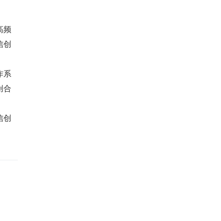
高频
信创
作系
创合
信创