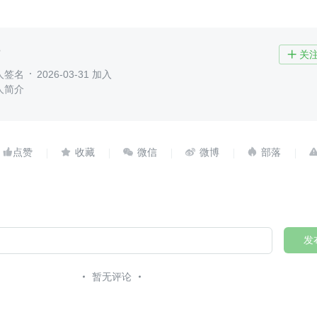
了
关

人签名
2026-03-31 加入
人简介





发
暂无评论