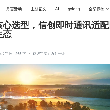
全部标签

月更活动
主题征文
AI
golang
核心选型，信创即时通讯适配
penHarmony
算法
学习方法
Web3.0
高
生态
程序员
运维
深度思考
低代码
redis
本文字数：265 字
阅读完需：约 1 分钟