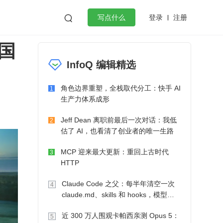
登录
注册

写点什么
国
效工作
数据库
Python
音视频
InfoQ 编辑精选
golang
微服务架构
flutter
角色边界重塑，全栈取代分工：快手 AI
1
生产力体系成形
Jeff Dean 离职前最后一次对话：我低
2
估了 AI，也看清了创业者的唯一生路
MCP 迎来最大更新：重回上古时代
3
HTTP
Claude Code 之父：每半年清空一次
4
claude.md、skills 和 hooks，模型自
己会想办法
近 300 万人围观卡帕西亲测 Opus 5：
5