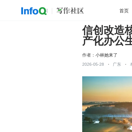
首页
信创改造
移动开发
Java
开源
架构
O
产化办公
前端
AI
大数据
团队管理
查看更多

作者：
小林她来了
2026-05-28
广东