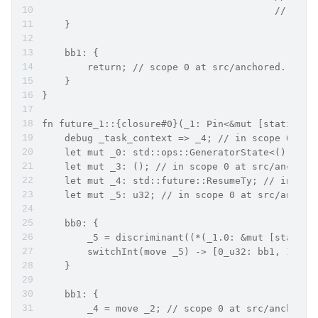
                                         // + li
    }
    bb1: {
        return; // scope 0 at src/anchored.rs:27
    }
}
fn future_1::{closure#0}(_1: Pin<&mut [static ge
    debug _task_context => _4; // in scope 0 at 
    let mut _0: std::ops::GeneratorState<(), ()>
    let mut _3: (); // in scope 0 at src/anchore
    let mut _4: std::future::ResumeTy; // in sco
    let mut _5: u32; // in scope 0 at src/anchor
    bb0: {
        _5 = discriminant((*(_1.0: &mut [static 
        switchInt(move _5) -> [0_u32: bb1, 1_u32
    }
    bb1: {
        _4 = move _2; // scope 0 at src/anchored