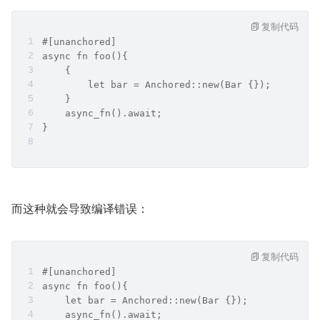
复制代码
#[unanchored]
async fn foo(){
    {
        let bar = Anchored::new(Bar {});
    }
    async_fn().await;
}
而这种就会导致编译错误：
复制代码
#[unanchored]
async fn foo(){
    let bar = Anchored::new(Bar {});
    async_fn().await;