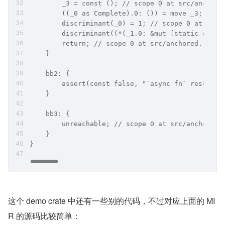
        _3 = const (); // scope 0 at src/anchore
        ((_0 as Complete).0: ()) = move _3; // s
        discriminant(_0) = 1; // scope 0 at src/
        discriminant((*(_1.0: &mut [static gener
        return; // scope 0 at src/anchored.rs:27
    }
    bb2: {
        assert(const false, "`async fn` resumed 
    }
    bb3: {
        unreachable; // scope 0 at src/anchored.
    }
}
这个 demo crate 中还有一些别的代码，不过对应上面的 MI
R 的源码比较简单：