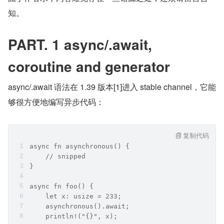
知。
PART. 1 async/.await, 
coroutine and generator
async/.await 语法在 1.39 版本[1]进入 stable channel，它能
够很方便地编写异步代码：
复制代码
async fn asynchronous() {
    // snipped
}
async fn foo() {
    let x: usize = 233;
    asynchronous().await;
    println!("{}", x);