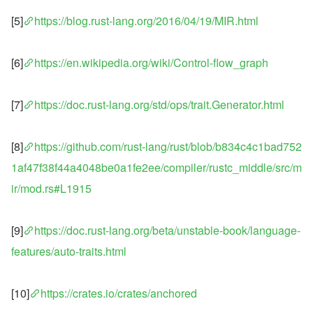
[5]
https://blog.rust-lang.org/2016/04/19/MIR.html
[6]
https://en.wikipedia.org/wiki/Control-flow_graph
[7]
https://doc.rust-lang.org/std/ops/trait.Generator.html
[8]
https://github.com/rust-lang/rust/blob/b834c4c1bad752
1af47f38f44a4048be0a1fe2ee/compiler/rustc_middle/src/m
ir/mod.rs#L1915
[9]
https://doc.rust-lang.org/beta/unstable-book/language-
features/auto-traits.html
[10]
https://crates.io/crates/anchored