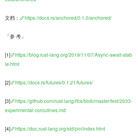
文档：
https://docs.rs/anchored/0.1.0/anchored/
「参 考」
[1]
https://blog.rust-lang.org/2019/11/07/Async-await-stab
le.html
[2]
https://docs.rs/futures/0.1.21/futures/
[3]
https://github.com/rust-lang/rfcs/blob/master/text/2033-
experimental-coroutines.md
[4]
https://doc.rust-lang.org/std/pin/index.html