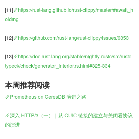
[11]
https://rust-lang.github.io/rust-clippy/master/#await_h
olding
[12]
https://github.com/rust-lang/rust-clippy/issues/6353
[13]
https://doc.rust-lang.org/stable/nightly-rustc/src/rustc_
typeck/check/generator_interior.rs.html#325-334
本周推荐阅读
Prometheus on CeresDB 演进之路
深入 HTTP/3（一）｜从 QUIC 链接的建立与关闭看协议
的演进