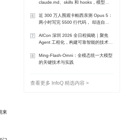
claude.md、skills 和 hooks，模型自
己会想办法
近 300 万人围观卡帕西亲测 Opus 5：
6
两小时写完 5500 行代码， 却连自己
写的游戏都玩不了
AICon 深圳 2026 全日程揭晓｜聚焦
7
Agent 工程化，构建可靠智能的技术路
径
Ming-Flash-Omni：全模态统一大模型
8
的关键技术与实践
查看更多 InfoQ 精选内容 >
期来
部门