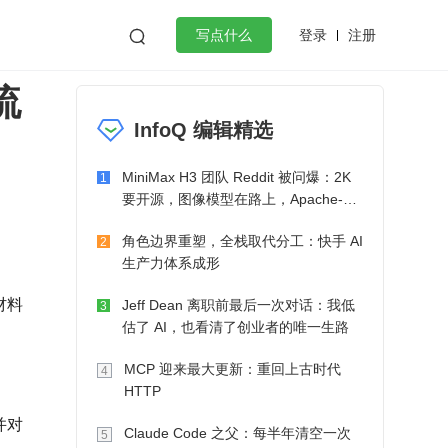
登录
注册

写点什么
流
效工作
数据库
Python
音视频
InfoQ 编辑精选
golang
微服务架构
flutter
MiniMax H3 团队 Reddit 被问爆：2K
1
要开源，图像模型在路上，Apache-2.0
也在考虑了
角色边界重塑，全栈取代分工：快手 AI
2
生产力体系成形
材料
Jeff Dean 离职前最后一次对话：我低
3
估了 AI，也看清了创业者的唯一生路
MCP 迎来最大更新：重回上古时代
4
HTTP
并对
Claude Code 之父：每半年清空一次
5