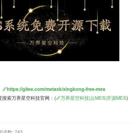
：
https://gitee.com/metaxk/xingkong-free-mes
度搜索万界星空科技官网：(
万界星空科技|云MES|开源MES
)
阅读数: 743