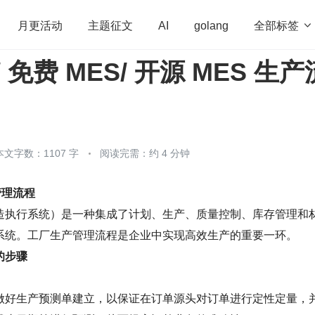
全部标签

月更活动
主题征文
AI
golang
/ 免费 MES/ 开源 MES 生产
penHarmony
算法
学习方法
Web3.0
高
程序员
运维
深度思考
低代码
redis
本文字数：1107 字
阅读完需：约 4 分钟
管理流程
造执行系统）是一种集成了计划、生产、质量控制、库存管理和
系统。工厂生产管理流程是企业中实现高效生产的重要一环。
的步骤
做好生产预测单建立，以保证在订单源头对订单进行定性定量，