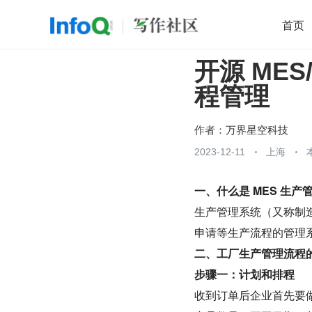
首页
开源 MES
移动开发
Java
开源
架构
O
程管理
前端
AI
大数据
团队管理
查看更多

作者：
万界星空科技
2023-12-11
上海
一、什么是 MES 生产
生产管理系统（又称制
申请等生产流程的管理
二、工厂生产管理流程
步骤一：计划和排程
收到订单后企业首先要