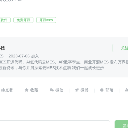
源软件
免费开源
开源mes
科技
关

ES
2023-07-06 加入
ES开源代码、AI低代码云MES、AR数字孪生、商业开源MES 发布万界
最新资讯，与你并肩探索云MES技术点滴 我们一起成长进步





发