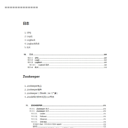
=============