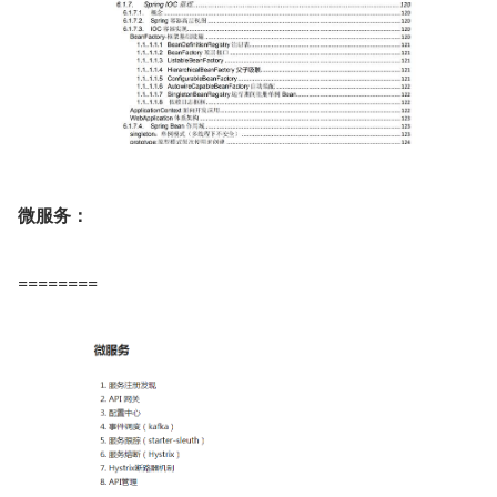
微服务：
========