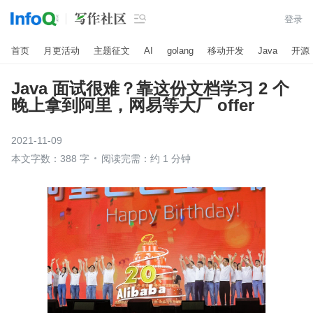

登录
首页
月更活动
主题征文
AI
golang
移动开发
Java
开源
Java 面试很难？靠这份文档学习 2 个
晚上拿到阿里，网易等大厂 offer
2021-11-09
本文字数：388 字
阅读完需：约 1 分钟