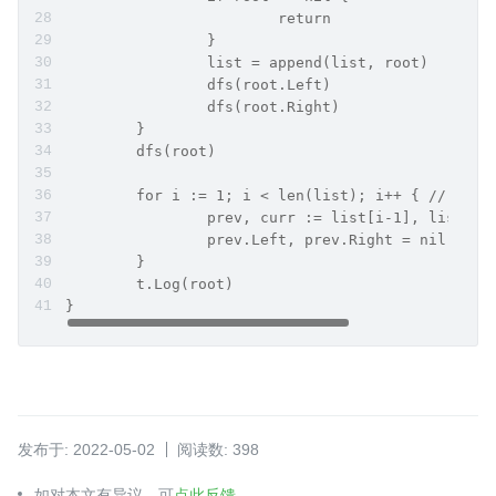
			return
		}
		list = append(list, root)
		dfs(root.Left)
		dfs(root.Right)
	}
	dfs(root)
	for i := 1; i < len(list); i++ { // 交
		prev, curr := list[i-1], list[i]
		prev.Left, prev.Right = nil, cur
	}
	t.Log(root)
}
发布于: 2022-05-02
阅读数: 398
如对本文有异议，可
点此反馈