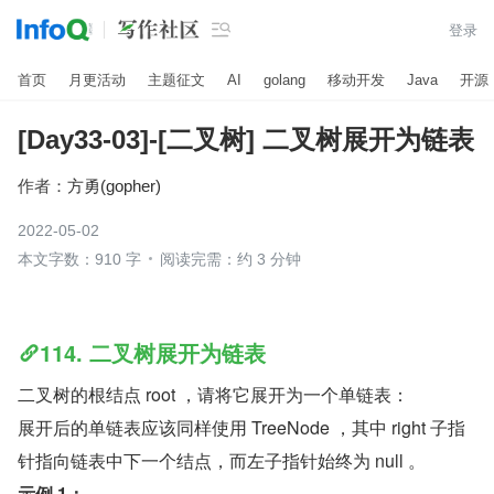

登录
首页
月更活动
主题征文
AI
golang
移动开发
Java
开源
[Day33-03]-[二叉树] 二叉树展开为链表
作者：
方勇(gopher)
2022-05-02
本文字数：910 字
阅读完需：约 3 分钟
114. 二叉树展开为链表
二叉树的根结点 root ，请将它展开为一个单链表：
展开后的单链表应该同样使用 TreeNode ，其中 right 子指
针指向链表中下一个结点，而左子指针始终为 null 。 
示例 1：