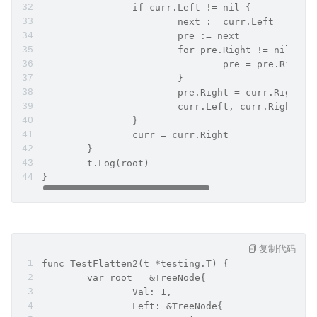
		if curr.Left != nil {
			next := curr.Left
			pre := next
			for pre.Right != nil {
				pre = pre.Right
			}
			pre.Right = curr.Right
			curr.Left, curr.Right =
		}
		curr = curr.Right
	}
	t.Log(root)
}
复制代码
func TestFlatten2(t *testing.T) {
	var root = &TreeNode{
		Val: 1,
		Left: &TreeNode{