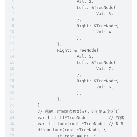
			Val: 2,
			Left: &TreeNode{
				Val: 3,
			},
			Right: &TreeNode{
				Val: 4,
			},
		},
		Right: &TreeNode{
			Val: 5,
			Left: &TreeNode{
				Val: 7,
			},
			Right: &TreeNode{
				Val: 6,
			},
		},
	}
	// 题解：时间复杂度O(n)，空间复杂度O(1)
	var list []*TreeNode         // 存储
	var dfs func(root *TreeNode) // DLR
	dfs = func(root *TreeNode) {
		if root == nil {