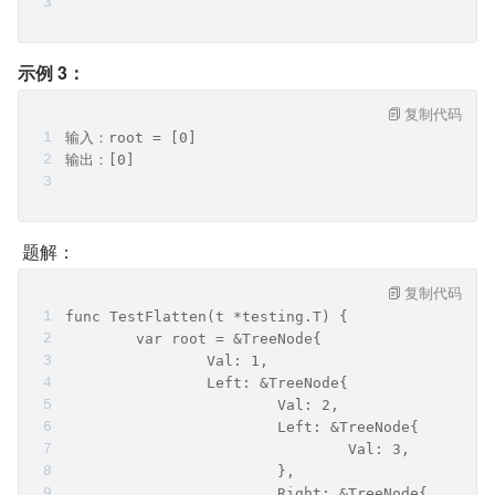
示例 3：
复制代码
输入：root = [0]
输出：[0]
 题解：
复制代码
func TestFlatten(t *testing.T) {
	var root = &TreeNode{
		Val: 1,
		Left: &TreeNode{
			Val: 2,
			Left: &TreeNode{
				Val: 3,
			},
			Right: &TreeNode{