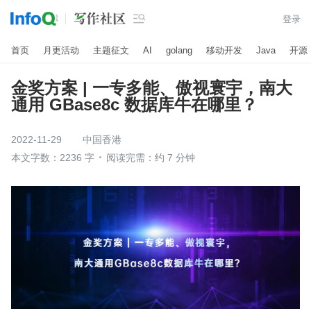

登录
首页
月更活动
主题征文
AI
golang
移动开发
Java
开源
金奖方案 | 一专多能、傲视寰宇，南大
通用 GBase8c 数据库牛在哪里？
2022-11-29
中国香港
本文字数：2236 字
阅读完需：约 7 分钟