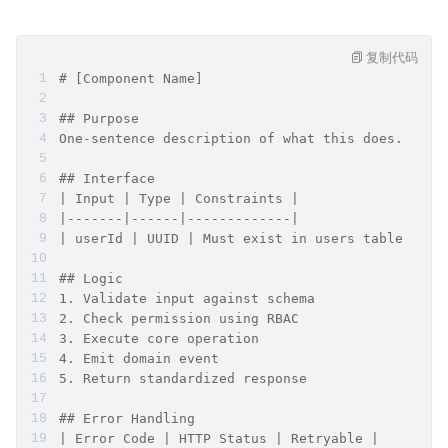
复制代码
# [Component Name]
## Purpose
One-sentence description of what this does.
## Interface
| Input | Type | Constraints |
|-------|------|-------------|
| userId | UUID | Must exist in users table |
## Logic
1. Validate input against schema
2. Check permission using RBAC
3. Execute core operation
4. Emit domain event
5. Return standardized response
## Error Handling
| Error Code | HTTP Status | Retryable |