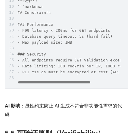
**示例**：
```markdown
## Constraints
### Performance
- P99 latency < 200ms for GET endpoints
- Database query timeout: 5s (hard fail)
- Max payload size: 1MB
### Security
- All endpoints require JWT validation except /h
- Rate limiting: 100 req/min per IP, 1000 req/mi
- PII fields must be encrypted at rest (AES-256-
AI 影响
：显性约束防止 AI 生成不符合非功能性需求的代
码。
5.5 可验证原则（Verifiability）