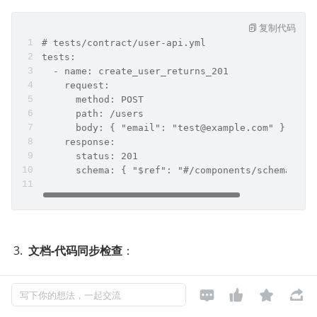
复制代码
# tests/contract/user-api.yml
tests:
  - name: create_user_returns_201
    request:
      method: POST
      path: /users
      body: { "email": "test@example.com" }
    response:
      status: 201
      schema: { "$ref": "#/components/schemas/Us
文档-代码同步检查
：




写下你的想法，一起交流
复制代码
# CI pipeline