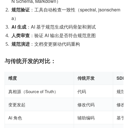
N Schema, Markdown）
规范验证
：工具自动检查一致性（spectral, jsonschem
a）
AI 生成
：AI 基于规范生成代码骨架和测试
人类审查
：验证 AI 输出是否符合规范意图
规范演进
：文档变更驱动代码重构
与传统开发的对比：
维度
传统开发
SDD
真相源（Source of Truth）
代码
规范
变更发起
修改代码
修改
AI 角色
辅助编码
基于