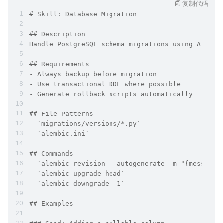
复制代码
# Skill: Database Migration
## Description
Handle PostgreSQL schema migrations using Alembi
## Requirements
- Always backup before migration
- Use transactional DDL where possible
- Generate rollback scripts automatically
## File Patterns
- `migrations/versions/*.py`
- `alembic.ini`
## Commands
- `alembic revision --autogenerate -m "{message}
- `alembic upgrade head`
- `alembic downgrade -1`
## Examples