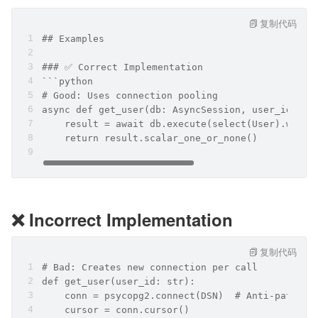
复制代码
## Examples
### ✅ Correct Implementation
```python
# Good: Uses connection pooling
async def get_user(db: AsyncSession, user_id: UU
    result = await db.execute(select(User).where
    return result.scalar_one_or_none()
❌ Incorrect Implementation
复制代码
# Bad: Creates new connection per call
def get_user(user_id: str):
    conn = psycopg2.connect(DSN)  # Anti-pattern
    cursor = conn.cursor()