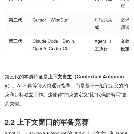
查
第二代
Cursor、WindSurf
对话式生
需求描述
成
调试
第三代
Claude Code、Devin、
Agent 自
文档定
OpenAI Codex CLI
主执行
设定 +
第三代的本质特征是
上下文自主（Contextual Autonom
y）
。AI 不再等待人类逐行指导，而是基于一组预定义的约
束和目标独立工作。这使得"约束的定义"比"代码的编写"更
为关键。
2.2 上下文窗口的军备竞赛
2024 年，Claude 3.5 Sonnet 的 200K 上下文窗口和 Gemi