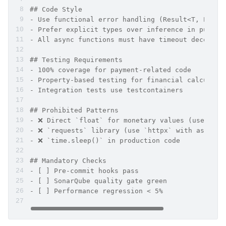
## Code Style
- Use functional error handling (Result<T, E> pa
- Prefer explicit types over inference in public
- All async functions must have timeout decorato
## Testing Requirements
- 100% coverage for payment-related code
- Property-based testing for financial calculati
- Integration tests use testcontainers
## Prohibited Patterns
- ❌ Direct `float` for monetary values (use `Dec
- ❌ `requests` library (use `httpx` with async)
- ❌ `time.sleep()` in production code
## Mandatory Checks
- [ ] Pre-commit hooks pass
- [ ] SonarQube quality gate green
- [ ] Performance regression < 5%