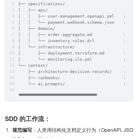
├── specifications/
│   ├── api/
│   │   ├── user-management.openapi.yml    # Op
│   │   └── payment.webhook.schema.json    # JSO
│   ├── domain/
│   │   ├── order.aggregate.md             # 
│   │   └── inventory.rules.drl            # 业
│   └── infrastructure/
│       ├── deployment.terraform.md        # Ia
│       └── monitoring.slo.yml             # SL
└── context/
    ├── architecture-decision-records/     # ADR
    ├── runbooks/                          # 运
    └── ai-prompts/                        #
SDD 的工作流：
规范编写
：人类用结构化文档定义行为（OpenAPI, JSO