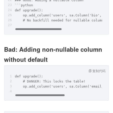
### Good: Adding a nullable column
```python
def upgrade():
    op.add_column('users', sa.Column('bio', sa.T
    # No backfill needed for nullable columns
Bad: Adding non-nullable column 
without default
复制代码
def upgrade():
    # DANGER: This locks the table!
    op.add_column('users', sa.Column('email', sa